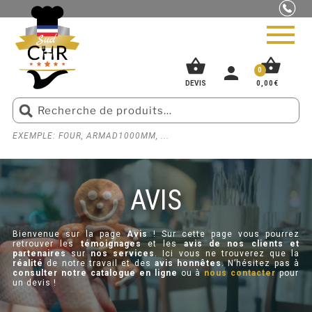
shopping_basket
shopping_basket
person
0
0,00
€
DEVIS
EXEMPLE: FOUR, ARMAD1000MM, ...
ACCUEIL
»
AVIS
PIZZERIA
BOUCHERIE
AVIS
SNACK
Bienvenue sur la page
Avis
! Sur cette page vous pourrez
retrouver les
témoignages
et les
avis de nos clients et
BOULANGERIE
partenaires
sur
nos services
. Ici vous ne trouverez que la
réalité
de notre travail et des
avis honnêtes
. N’hésitez pas à
consulter notre catalogue en ligne
ou à
nous contacter
pour
GLACIER
un devis !