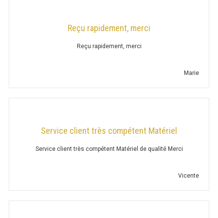
CHARIOT CHAUFFANT
Reçu rapidement, merci
CHAUFFE ASSIETTE
Reçu rapidement, merci
CHAUFFE TASSE
Marie
GAUFRIER / CRÊPIÈRE
APPAREIL À RACLETTE
TOASTER CONTINU
Service client très compétent Matériel
SALAMANDRE
Service client très compétent Matériel de qualité Merci
HOT-DOG
Vicente
APPAREILS À INDUCTION
BOUILLOIRE