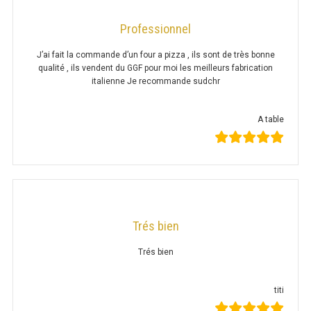
PRÉSENTOIR À INGRÉDIENTS
Professionnel
J’ai fait la commande d’un four a pizza , ils sont de très bonne
PROFONDEUR 300 VITRÉE
qualité , ils vendent du GGF pour moi les meilleurs fabrication
italienne Je recommande sudchr
PROFONDEUR 400 VITRÉE
PROFONDEUR 300 INOX
A table
PROFONDEUR 400 INOX
ARMOIRE RÉFRIGÉRÉE
RÉFRIGÉRATEUR
Trés bien
RÉFRIGÉRATEUR VITRÉ
Trés bien
RÉFRI / CONGÉL BOULANGERIE
titi
RÉFRI / CONGÉL PÂTISSERIE