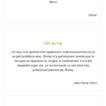
Merci
KEBAB
Olivier
MACHINE À KEBAB GAZ
MACHINE À KEBAB ÉLECTRIQUE
COUTEAU À KEBAB ÉLECTRIQUE
SAV au top
ACCESSOIRE KEBAB
J’ai reçu mon gaufrier très rapidement, malheureusement j’ai eu
un petit problème avec. Shirley m’a parfaitement orienté pour le
renvoyer en réparation et, malgré, le confinement, il m’a été
FOUR À PIZZA
réexpédié super vite. Je recommande ce site drivé très
professionnalement par Shirley
FOUR À PIZZA SÉRIE UOC
Jean Pierre Corrio
FOUR ÉLECTRIQUE MÉCANIQUE
FOUR ÉLECTRIQUE DIGITAL
FOUR À PIZZA GAZ