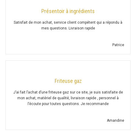
CHARIOT PROF. 500MM
Présentoir à ingrédients
CHARIOT PROF. 600MM
Satisfait de mon achat, service client compétent qui a répondu à
mes questions. Livraison rapide
MEUBLE À CAFÉ
Patrice
BAC GASTRONORME
GN 1/1
GN 1/2
Friteuse gaz
GN 1/3
J’ai fait l’achat d’une friteuse gaz sur ce site, je suis satisfaite de
mon achat, matériel de qualité, livraison rapide , personnel à
l’écoute pour toutes questions. Je recommande
GN 1/4
GN 1/6
Amandine
GN 1/9