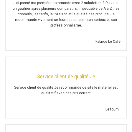
J’ai passé ma première commande avec 2 saladettes à Pizza et
un gaufrier après plusieurs comparatifs. Impeccable de A à Z : les
BAIN MARIE 900 ÉLECTRIQUE
conseils, les tarifs, la livraison et la qualité des produits. Je
recommande vivement ce fournisseur pour son sérieux et son
professionnalisme.
CHAUFFE FRITES
Fabrice Le Café
CHAUFFE FRITES SÉRIE UOC
CHAUFFE FRITES 600 ÉLECTRIQUE
CHAUFFE FRITES 700 ÉLECTRIQUE
Service client de qualité Je
PLAQUE DE CUISSON
Service client de qualité Je recommande ce site le matériel est
qualitatif avec des prix correct
PLAQUE SÉRIE UOC
Le fournil
PLAQUE 600 GAZ
PLAQUE 650 GAZ