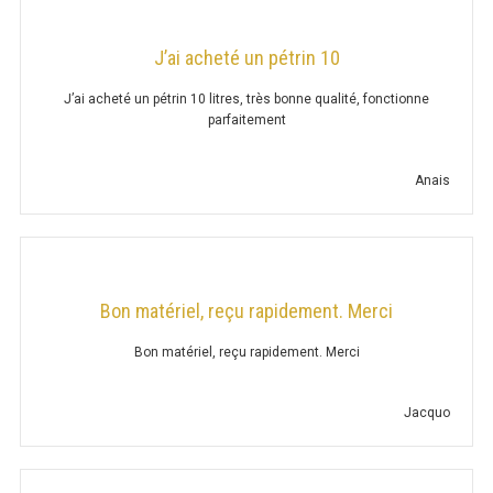
ARMOIRE 700 ADOSSÉE
J’ai acheté un pétrin 10
ARMOIRE 700 – 3 TIROIRS
J’ai acheté un pétrin 10 litres, très bonne qualité, fonctionne
parfaitement
ARMOIRE 700 ADOSSÉE – 3 TIROIRS
ARMOIRE 700 TRAVERSANTE
Anais
PLACARD MURAL
PLACARD OUVERT H. 650
Bon matériel, reçu rapidement. Merci
PLACARD OUVERT H. 800
Bon matériel, reçu rapidement. Merci
PLACARD OUVERT H. 1000
Jacquo
PLACARD FERMÉ H. 650
PLACARD FERMÉ H. 800