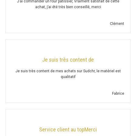
J’ai commander un four pâtissier, Vraiment satisfait de cette
achat, j’ai été très bien conseillé, merci
MAINTENIR AU CHAUD
BAIN-MARIE SÉRIE UOC
Clément
LAMPE CHAUFFANTE
CHAUFFE FRITES SÉRIE UOC
Je suis très content de
CHAFING DISH
Je suis très content de mes achats sur Sudchr, le matériel est
PONT THERMIQUE
qualitatif
HAUTEUR 400MM
Fabrice
HAUTEUR 700MM
MARMITE À SOUPE
Service client au topMerci
VITRINE CHAUFFANTE