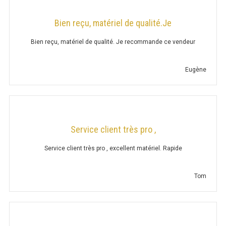
PLACARD FERMÉ H. 1000
Bien reçu, matériel de qualité.Je
ARMOIRE TIROIR
Bien reçu, matériel de qualité. Je recommande ce vendeur
PLACARD TIROIR
Eugène
PLACARD TIROIR ADOSSÉ
TIROIR À PÂTON
Service client très pro ,
TIROIR À PÂTON ADOSSÉ
Service client très pro , excellent matériel. Rapide
ARMOIRE CHAUFFANTE
Tom
ARMOIRE CHAUDE P. 600
ARMOIRE CHAUDE P. 600 ADOSSÉE
ARMOIRE CHAUDE P. 600 TRAVERSANTE