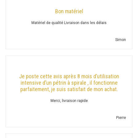
Bon matériel
TABLE PROF. 700
Matériel de qualité Livraison dans les délais
TABLE PROF. 700 ADOSSÉE
TABLE INOX SUR ROULETTES
Simon
ARMOIRE DE TRAVAIL
ARMOIRE PROF. 600
Je poste cette avis après 8 mois d’utilisation
intensive d’un pétrin à spirale , il fonctionne
ARMOIRE 600 ADOSSÉE
parfaitement, je suis satisfait de mon achat.
ARMOIRE 600 – 3 TIROIRS
Merci, livraison rapide
ARMOIRE 600 ADOSSÉE – 3 TIROIRS
Pierre
ARMOIRE 600 TRAVERSANTE
ARMOIRE PROF. 700