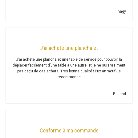
HOTTE CAISSON
nagy
HOTTE CAISSON 900
HOTTE CAISSON 1100
J’ai acheté une plancha et
HOTTE CAISSON 1400
J’ai acheté une plancha et une table de service pour pouvoir la
HOTTE CAISSON 900 MOTEUR
déplacer facilement d’une table à une autre, et je ne suis vraiment
pas déçu de ces achats. Tres bonne qualité ! Prix attractif Je
HOTTE CAISSON 1100 MOTEUR
recommande
HOTTE CAISSON 1400 MOTEUR
Bulland
CAISSON FILTRE CHARBON ACTIF
CAISSE DE VENTILATION
Conforme à ma commande
MOTEUR ESCARGOT