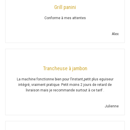
Grill panini
1 X ETAGÈRE P. 300
Conforme à mes attentes
2 X ETAGÈRE P. 300
3 X ETAGÈRE P. 300
Alex
1 X ETAGÈRE P. 400
2 X ETAGÈRE P. 400
Trancheuse à jambon
3 X ETAGÈRE P. 400
La machine fonctionne bien pour l’instant,petit plus eguiseur
intégré, vraiment pratique. Petit moins 2 jours de retard de
PRÉSENTOIR À ÉPICES
livraison mais je recommande surtout à ce tarif .
PRÉSENTOIR À SANDWICHS
Julienne
TABLE DE BOUCHER
CHARIOT DE SERVICE