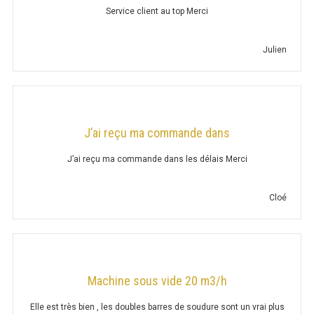
Service client au top Merci
CHARIOT CHAUFFANT
CHAUFFE ASSIETTE
Julien
CHAUFFE TASSE
FOUR
J’ai reçu ma commande dans
FOUR MIXTE VAPEUR
J’ai reçu ma commande dans les délais Merci
FOUR CONVECTION
Cloé
FOUR PÂTISSERIE
FOUR À GAZ
Machine sous vide 20 m3/h
Elle est très bien , les doubles barres de soudure sont un vrai plus