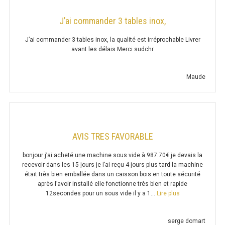
PLAQUE 700 GAZ
J’ai commander 3 tables inox,
PLAQUE 900 GAZ
J’ai commander 3 tables inox, la qualité est irréprochable Livrer
PLAQUE 600 ÉLECTRIQUE
avant les délais Merci sudchr
PLAQUE 650 ÉLECTRIQUE
Maude
PLAQUE 700 ÉLECTRIQUE
PLAQUE 900 ÉLECTRIQUE
AVIS TRES FAVORABLE
FRITEUSE
bonjour j’ai acheté une machine sous vide à 987.70€ je devais la
recevoir dans les 15 jours je l’ai reçu 4 jours plus tard la machine
FRITEUSE SÉRIE UOC
était très bien emballée dans un caisson bois en toute sécurité
après l’avoir installé elle fonctionne très bien et rapide
FRITEUSE 600 GAZ
« AVIS TRES FA
12secondes pour un sous vide il y a 1…
Lire plus
FRITEUSE 650 GAZ
serge domart