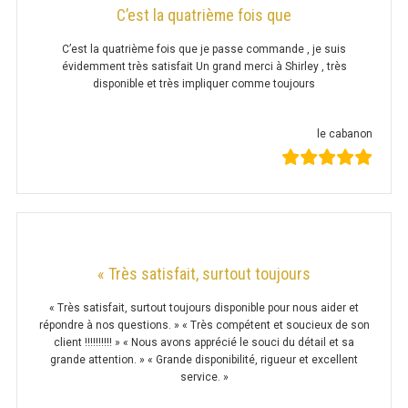
MACHINES À GLAÇONS
C’est la quatrième fois que
MACHINE À GRANITÉ
C’est la quatrième fois que je passe commande , je suis
évidemment très satisfait Un grand merci à Shirley , très
PRÉSENTOIR DE VENTE
disponible et très impliquer comme toujours
VITRINE SÉRIE UOC
le cabanon
VITRINE RÉFRIGÉRÉE
VITRINE À PÂTISSERIE
BUFFET CHAUD / FROID
« Très satisfait, surtout toujours
« Très satisfait, surtout toujours disponible pour nous aider et
répondre à nos questions. » « Très compétent et soucieux de son
client !!!!!!!!!! » « Nous avons apprécié le souci du détail et sa
grande attention. » « Grande disponibilité, rigueur et excellent
CUISINIÈRE
service. »