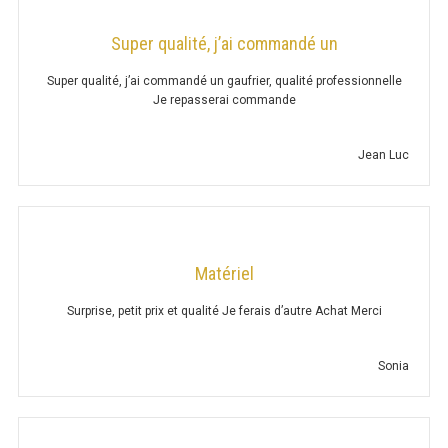
BALANCES
Super qualité, j’ai commandé un
TRANCHEUSE À PAIN
Super qualité, j’ai commandé un gaufrier, qualité professionnelle
Je repasserai commande
MICRO-ONDES
MACHINE SOUS-VIDE
Jean Luc
PLATEAUX DE SERVICE
MENUS ET SIGNALÉTIQUE
Matériel
Surprise, petit prix et qualité Je ferais d’autre Achat Merci
TABLE DE TRAVAIL
Sonia
TABLE PROF. 600
TABLE PROF. 600 ADOSSÉE