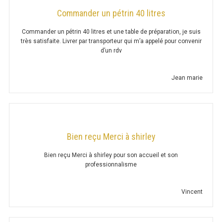
MAINTENIR AU CHAUD
Commander un pétrin 40 litres
BAIN-MARIE SÉRIE UOC
Commander un pétrin 40 litres et une table de préparation, je suis
très satisfaite. Livrer par transporteur qui m’a appelé pour convenir
d’un rdv
LAMPE CHAUFFANTE
CHAUFFE FRITES SÉRIE UOC
Jean marie
CHAFING DISH
PONT THERMIQUE
Bien reçu Merci à shirley
HAUTEUR 400MM
Bien reçu Merci à shirley pour son accueil et son
HAUTEUR 700MM
professionnalisme
MARMITE À SOUPE
Vincent
VITRINE CHAUFFANTE