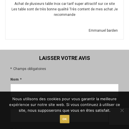
Achat de plusieurs table Inox car tarif super attractif sur ce site
VARIATEUR DE VITESSE
Les table sont de très bonne qualité Très content de mes achat Je
recommande
SUPPORT MURAL
Emmanuel barden
PLATINE DE RACCORD
FILTRE
FILTRE SYNTHÉTIQUE
LAISSER VOTRE AVIS
FILTRE À POCHES
Champs obligatoires
Nom
FILTRE À CHOC
CHARBON ACTIF
Nous utilisons des cookies pour vous garantir la meilleure
expérience sur notre site web. Si vous continuez à utiliser ce
Courriel
GAINE GALVANISÉE
site, nous supposerons que vous en êtes satisfait.
OK
Ø 200MM