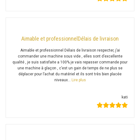
RÉFRIGÉRATEUR POISSON
CONGÉLATEUR
Aimable et professionnelDélais de livraison
CONGÉLATEUR VITRÉ
Aimable et professionnel Délais de livraison respecter, j’ai
commander une machine sous vide , elles sont d’excellente
CONGÉLATEURS HORIZONTAUX
qualité , je suis satisfaite a 100% je vais repasser commande pour
une machine à glaçon , c’est un gain de temps de ne plus se
CELLULE DE REFROIDISSEMENT
déplacer pour l’achat du matériel et ils sont très bien placée
« Aimable et professionnelDélai
niveaux…
Lire plus
ARMOIRE À BOISSONS
VITRINE À BOISSONS
kati
ARRIÈRE-BAR
CAVE À VIN