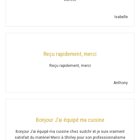
Isabelle
CUISINIÈRE SUR FOUR
CUISINIÈRE FOUR 600 GAZ
CUISINIÈRE FOUR 700 GAZ
Reçu rapidement, merci
CUISINIÈRE FOUR 900 GAZ
Reçu rapidement, merci
CUISINIÈRE FOUR 600 ÉLECTRIQUE
Anthony
CUISINIÈRE FOUR 700 ÉLECTRIQUE
CUISINIÈRE FOUR 900 ÉLECTRIQUE
SAUTEUSE
Bonjour J’ai équipé ma cuisine
SAUTEUSE 700 GAZ
Bonjour J’ai équipé ma cuisine chez sudchr et je suis vraiment
satisfait du matériel Merci à Shirley pour son professionnalisme