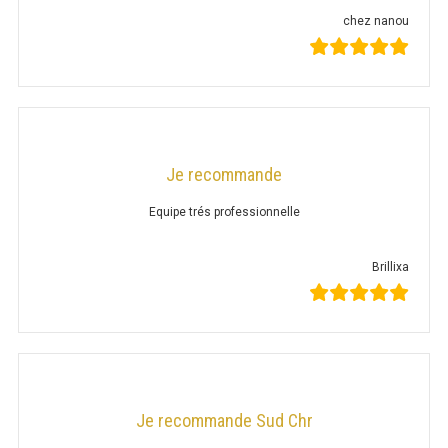
CUISINIÈRE SÉRIE UOC
chez nanou
CUISINIÈRE 600 GAZ
CUISINIÈRE 700 GAZ
CUISINIÈRE 900 GAZ
CUISINIÈRE 600 ÉLECTRIQUE
Je recommande
CUISINIÈRE 700 ÉLECTRIQUE
Equipe trés professionnelle
CUISINIÈRE 900 ÉLECTRIQUE
Brillixa
BAIN MARIE
BAIN MARIE SÉRIE UOC
BAIN MARIE 600 ÉLECTRIQUE
Je recommande Sud Chr
BAIN MARIE 700 ÉLECTRIQUE