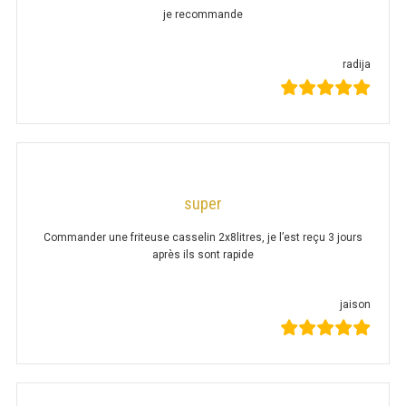
SOUBASSEMENT RÉFRIGÉRÉ
je recommande
TABLE DE PRÉPARATION
radija
TABLE DE PRÉPARATION COMPACTE
TABLE DE PRÉPARATION 700 / 800
SALADETTE COMPACTE
super
SALADETTE COMPACTE VITRÉE
Commander une friteuse casselin 2x8litres, je l’est reçu 3 jours
SALADETTE 800 VITRÉE
après ils sont rapide
jaison
MEUBLE À PIZZA
MEUBLE À PIZZA COMPACT
MEUBLE À PIZZA