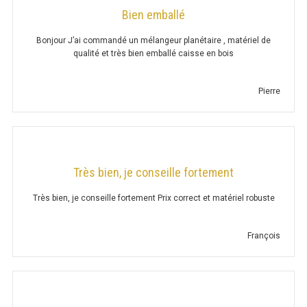
Bien emballé
RÔTISSOIRE
Bonjour J’ai commandé un mélangeur planétaire , matériel de
qualité et très bien emballé caisse en bois
RÔTISSOIRE GAZ SÉRIE UOC
Pierre
RÔTISSOIRE ÉLECTRIQUE
FOUR À POMME DE TERRE
PÉTRIN
Très bien, je conseille fortement
PÉTRIN 1 VITESSE
Très bien, je conseille fortement Prix correct et matériel robuste
PÉTRIN 2 VITESSES
François
PÉTRIN TÊTE RELEVABLE
PÉTRIN TÊTE RELEVABLE CUVE
EXTRACTIBLE