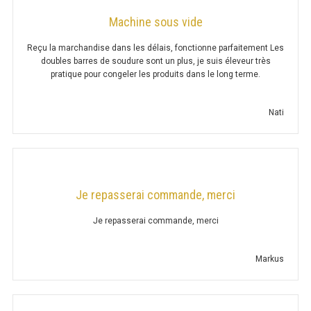
CUISEUR À PÂTES SÉRIE UOC
Machine sous vide
HACHOIR À VIANDE
Reçu la marchandise dans les délais, fonctionne parfaitement Les
doubles barres de soudure sont un plus, je suis éleveur très
POUSSOIR A VIANDE
pratique pour congeler les produits dans le long terme.
TRANCHEUSE
Nati
MACHINE À HAMBURGER
CUTTER
COUPE-LÉGUMES
Je repasserai commande, merci
EPLUCHEUSE
Je repasserai commande, merci
COUPE-TOMATE
Markus
BATTEUR MÉLANGEUR
MACHINE À PÂTES