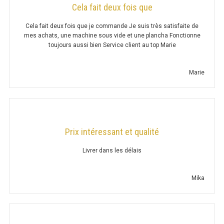
Cela fait deux fois que
MÉLANGEUR
Cela fait deux fois que je commande Je suis très satisfaite de
mes achats, une machine sous vide et une plancha Fonctionne
toujours aussi bien Service client au top Marie
FAÇONNEUSE
PRESSE À PIZZA
Marie
DIVISEUSE
FOUR TANDOORI
Prix intéressant et qualité
Livrer dans les délais
FRITEUSE SÉRIE UOC
Mika
PLAQUE SÉRIE UOC
CONTACT GRILL