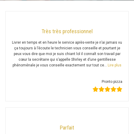
TABLE RÉFRIGÉRÉE
Très très professionnel
TABLE COMPACTE
Livrer en temps et en heure le service après-vente je n’ai jamais vu
TABLE 600
ça toujours à l’écoute le technicien vous conseille et pourtant je
peux vous dire que moi je suis chiant lol il connaît son travail par
TABLE 700 – 2 PORTES
cœur la secrétaire qui s’appelle Shirley et d’une gentillesse
« Très 
phénoménale je vous conseille exactement sur tout ce…
Lire plus
TABLE 700 – 3 PORTES
Pronto pizza
TABLE 700 – 4 PORTES
TABLE 800
TABLE 700 VITRÉE
TABLE CONGÉLATEUR
Parfait