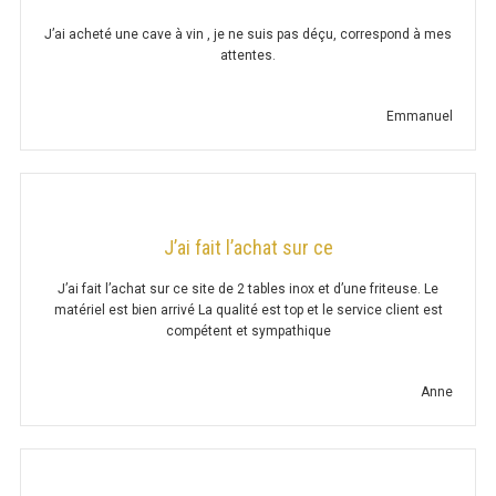
1 ÉVIER PROF. 600
J’ai acheté une cave à vin , je ne suis pas déçu, correspond à mes
attentes.
1 ÉVIER PROF. 700
2 ÉVIERS PROF. 600
Emmanuel
2 ÉVIERS PROF. 700
PASSE-PLAT
J’ai fait l’achat sur ce
PASSE-PLAT H. 400
J’ai fait l’achat sur ce site de 2 tables inox et d’une friteuse. Le
matériel est bien arrivé La qualité est top et le service client est
PASSE-PLAT H. 700
compétent et sympathique
PONT THERMIQUE H. 400
Anne
PONT THERMIQUE H. 700
ETAGÈRE MURALE