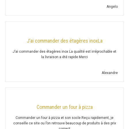
GRILL 900 GAZ
Angelo
GRILL À EAU 700 ÉLECTRIQUE
CUISEUR À PÂTES
J’ai commander des étagères inoxLa
CUISEUR À PÂTES SÉRIE UOC
J’ai commander des étagères inox La qualité est irréprochable et
CUISEUR À PÂTES 650 GAZ
la livraison a été rapide Merci
CUISEUR À PÂTES 700 GAZ
Alexandre
CUISEUR À PÂTES 900 GAZ
CUISEUR À PÂTES 600 ÉLECTRIQUE
CUISEUR À PÂTES 650 ÉLECTRIQUE
Commander un four à pizza
CUISEUR À PÂTES 700 ÉLECTRIQUE
Commander un four à pizza et son socle Reçu rapidement, je
conseille ce site ou l’on retrouve beaucoup de produits à des prix
CUISEUR À PÂTES 900 ÉLECTRIQUE
correct