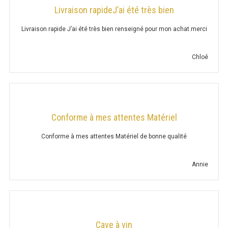
Livraison rapideJ’ai été très bien
ARMOIRE CHAUDE P. 700
Livraison rapide J’ai été très bien renseigné pour mon achat.merci
ARMOIRE CHAUDE P. 700 ADOSSÉE
Chloé
ARMOIRE CHAUDE P. 700 TRAVERSANTE
TABLE DE RINÇAGE
Conforme à mes attentes Matériel
1 ÉVIER PROF. 600
Conforme à mes attentes Matériel de bonne qualité
1 ÉVIER PROF. 700
2 ÉVIERS PROF. 600
Annie
2 ÉVIERS PROF. 700
TABLE LAVE-VAISSELLE
Cave à vin