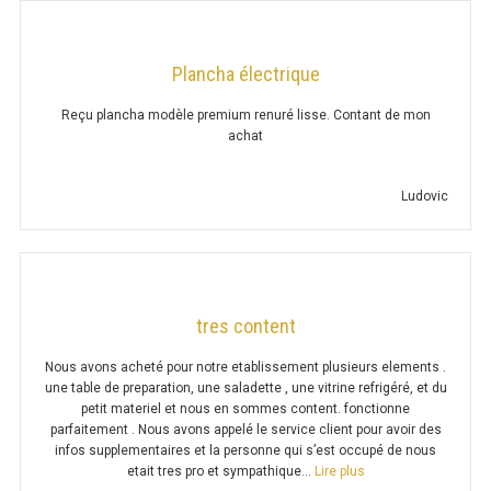
GN 2/1
GN 2/3
Plancha électrique
Reçu plancha modèle premium renuré lisse. Contant de mon
POUBELLE
achat
Ludovic
HOTTE MURALE
HOTTE MURALE 700
tres content
HOTTE MURALE 900
Nous avons acheté pour notre etablissement plusieurs elements .
une table de preparation, une saladette , une vitrine refrigéré, et du
petit materiel et nous en sommes content. fonctionne
HOTTE MURALE 700 MOTEUR
parfaitement . Nous avons appelé le service client pour avoir des
infos supplementaires et la personne qui s’est occupé de nous
HOTTE MURALE 900 MOTEUR
« tres content »
etait tres pro et sympathique…
Lire plus