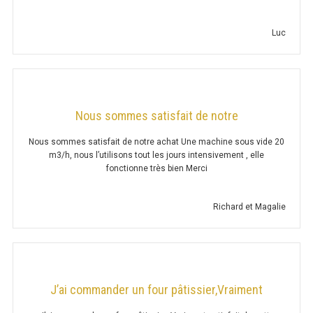
SAUTEUSE 900 GAZ
Luc
SAUTEUSE 700 ÉLECTRIQUE
SAUTEUSE 900 ÉLECTRIQUE
MARMITE
Nous sommes satisfait de notre
Nous sommes satisfait de notre achat Une machine sous vide 20
MARMITE 700 GAZ
m3/h, nous l’utilisons tout les jours intensivement , elle
fonctionne très bien Merci
MARMITE 900 GAZ
MARMITE 600 ÉLECTRIQUE
Richard et Magalie
MARMITE 700 ÉLECTRIQUE
MARMITE 900 ÉLECTRIQUE
J’ai commander un four pâtissier,Vraiment
FOUR TANDOORI