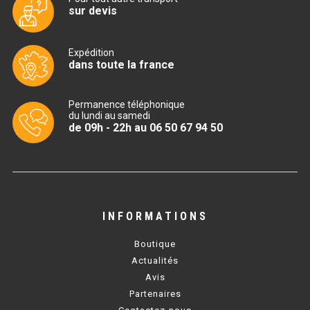
sur devis
TABLE RÉFRIGÉRÉE
Expédition
dans toute la france
TABLE COMPACTE
Permanence téléphonique
TABLE 600
du lundi au samedi
de 09h - 22h au 06 50 67 94 50
TABLE 700 – 2 PORTES
TABLE 700 – 3 PORTES
TABLE 700 – 4 PORTES
INFORMATIONS
TABLE 800
Boutique
TABLE 700 VITRÉE
Actualités
Avis
TABLE CONGÉLATEUR
Partenaires