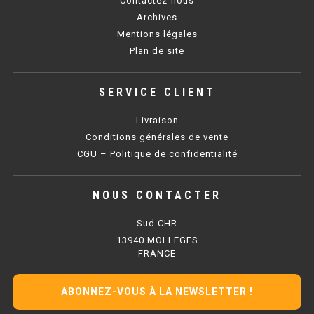
Contactez-nous
SOUBASSEMENT RÉFRIGÉRÉ
Archives
Mentions légales
TABLE DE PRÉPARATION
Plan de site
TABLE DE PRÉPARATION COMPACTE
SERVICE CLIENT
TABLE DE PRÉPARATION 700 / 800
Livraison
SALADETTE COMPACTE
Conditions générales de vente
CGU – Politique de confidentialité
SALADETTE COMPACTE VITRÉE
NOUS CONTACTER
SALADETTE 800 VITRÉE
Sud CHR
MEUBLE À PIZZA
13940 MOLLEGES
FRANCE
MEUBLE À PIZZA COMPACT
ABONNEZ-VOUS À LA NEWSLETTER !
MEUBLE À PIZZA