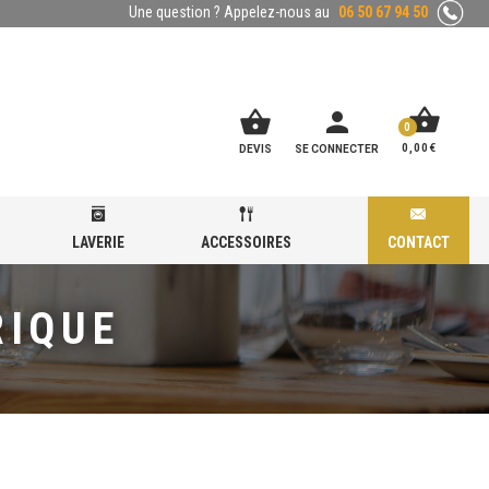
Une question ? Appelez-nous au
06 50 67 94 50
shopping_basket
shopping_basket
person
0
0,00
€
DEVIS
SE CONNECTER
LAVERIE
ACCESSOIRES
CONTACT
RIQUE