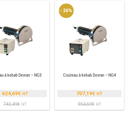
- 26%
u à kebab Devran – NG3
Couteau à kebab Devran – NG4
624,69
€
707,19
€
Le
Le
743,49
€
954,69
€
prix
Le
prix
Le
initial
prix
initial
prix
était :
actuel
était :
actuel
743,49€.
est :
954,69€.
est :