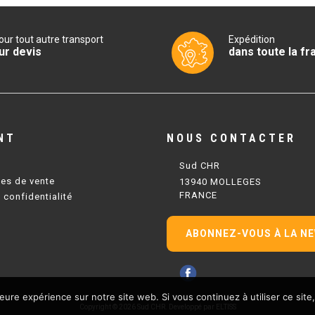
our tout autre transport
Expédition
ur devis
dans toute la fr
NT
NOUS CONTACTER
Sud CHR
les de vente
13940 MOLLEGES
FRANCE
 confidentialité
ABONNEZ-VOUS À LA N
leure expérience sur notre site web. Si vous continuez à utiliser ce sit
Copyright © 2026 Sud CHR.
Developpé par ELTISS