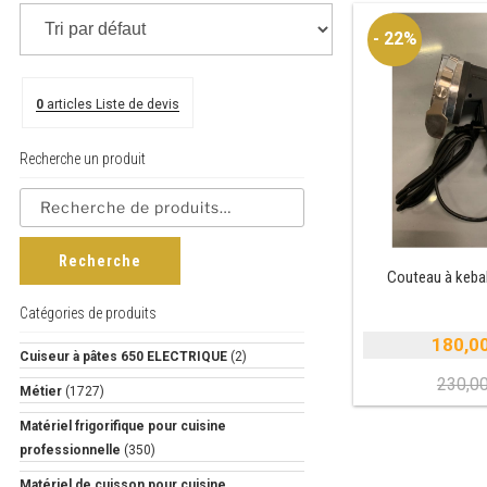
- 22%
0
articles
Liste de devis
Recherche un produit
Recherche
Couteau à kebab
Catégories de produits
180,0
Cuiseur à pâtes 650 ELECTRIQUE
(2)
230,0
Métier
(1727)
i
Matériel frigorifique pour cuisine
é
professionnelle
(350)
e
Matériel de cuisson pour cuisine