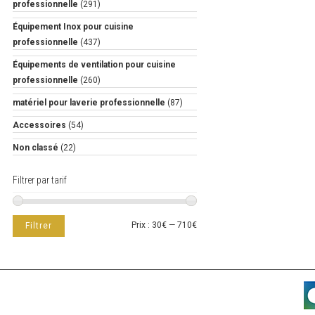
professionnelle
(291)
Équipement Inox pour cuisine
professionnelle
(437)
Équipements de ventilation pour cuisine
professionnelle
(260)
matériel pour laverie professionnelle
(87)
Accessoires
(54)
Non classé
(22)
Filtrer par tarif
Prix
Prix
Prix :
30€
—
710€
Filtrer
min
max