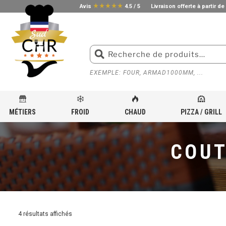
star_rate
star_rate
star_rate
star_rate
star_rate
Avis
4.5 / 5
Livraison offerte à partir de
EXEMPLE: FOUR, ARMAD1000MM, ...
MÉTIERS
FROID
CHAUD
PIZZA / GRILL
ACCUEIL
»
ÉQUIPEMENT GRILL ET PIZZA CUISINE PROFESSIONNELLE
»
KEBAB
»
COUTEAU 
COUT
4 résultats affichés