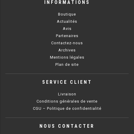
INFORMATIONS
PRÉSENTOIR À INGRÉDIENTS
Boutique
Actualités
PROFONDEUR 300 VITRÉE
Avis
Partenaires
PROFONDEUR 400 VITRÉE
Contactez-nous
Archives
PROFONDEUR 300 INOX
Mentions légales
PROFONDEUR 400 INOX
Plan de site
ARMOIRE RÉFRIGÉRÉE
SERVICE CLIENT
Livraison
RÉFRIGÉRATEUR
Conditions générales de vente
RÉFRIGÉRATEUR VITRÉ
CGU – Politique de confidentialité
RÉFRI / CONGÉL BOULANGERIE
NOUS CONTACTER
RÉFRI / CONGÉL PÂTISSERIE