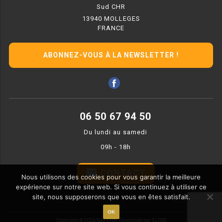
Sud CHR
RÉFRIGÉRATEUR POISSON
13940 MOLLEGES
FRANCE
CONGÉLATEUR
ABONNEZ-VOUS À LA NEWSLETTER !
CONGÉLATEUR VITRÉ
CONGÉLATEURS HORIZONTAUX
CELLULE DE REFROIDISSEMENT
06 50 67 94 50
ARMOIRE À BOISSONS
Du lundi au samedi
09h - 18h
VITRINE À BOISSONS
email
CONTACT
ARRIÈRE-BAR
Nous utilisons des cookies pour vous garantir la meilleure
expérience sur notre site web. Si vous continuez à utiliser ce
CAVE À VIN
site, nous supposerons que vous en êtes satisfait.
OK
Copyright © 2026 Sud CHR.
Developpé par ELTISS