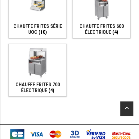
TABLE RÉFRIGÉRÉE
CHAUFFE FRITES SÉRIE
CHAUFFE FRITES 600
UOC
(10)
ÉLECTRIQUE
(4)
TABLE COMPACTE
TABLE 600
TABLE 700 – 2 PORTES
TABLE 700 – 3 PORTES
CHAUFFE FRITES 700
TABLE 700 – 4 PORTES
ÉLECTRIQUE
(4)
TABLE 800
keyboard_arrow_up
TABLE 700 VITRÉE
TABLE CONGÉLATEUR