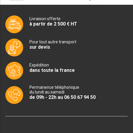
SOUBASSEMENT RÉFRIGÉRÉ
Livraison offerte
TABLE DE PRÉPARATION
à partir de 2 500 € HT
TABLE DE PRÉPARATION COMPACTE
Pour tout autre transport
TABLE DE PRÉPARATION 700 / 800
sur devis
SALADETTE COMPACTE
Expédition
dans toute la france
SALADETTE COMPACTE VITRÉE
SALADETTE 800 VITRÉE
Permanence téléphonique
du lundi au samedi
de 09h - 22h au 06 50 67 94 50
MEUBLE À PIZZA
MEUBLE À PIZZA COMPACT
MEUBLE À PIZZA