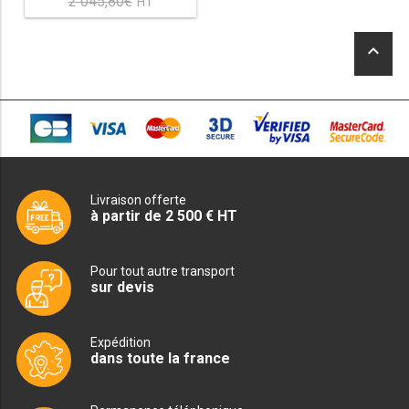
2 045,80
€
Le
MACHINES À GLAÇONS
initial
prix
était :
actuel
MACHINE À GRANITÉ
keyboard_arrow_up
2
est :
045,80€.
1
PRÉSENTOIR DE VENTE
890,20€.
VITRINE SÉRIE UOC
VITRINE RÉFRIGÉRÉE
Livraison offerte
VITRINE À PÂTISSERIE
à partir de 2 500 € HT
BUFFET CHAUD / FROID
Pour tout autre transport
sur devis
Expédition
dans toute la france
CUISINIÈRE