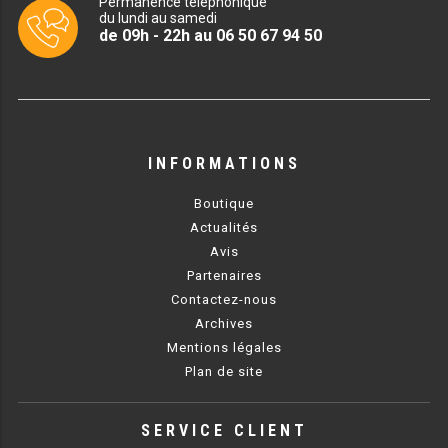
Permanence téléphonique
CUISINIÈRE SÉRIE UOC
du lundi au samedi
de 09h - 22h au 06 50 67 94 50
CUISINIÈRE 600 GAZ
CUISINIÈRE 700 GAZ
CUISINIÈRE 900 GAZ
INFORMATIONS
CUISINIÈRE 600 ÉLECTRIQUE
Boutique
CUISINIÈRE 700 ÉLECTRIQUE
Actualités
Avis
CUISINIÈRE 900 ÉLECTRIQUE
Partenaires
Contactez-nous
BAIN MARIE
Archives
Mentions légales
BAIN MARIE SÉRIE UOC
Plan de site
BAIN MARIE 600 ÉLECTRIQUE
SERVICE CLIENT
BAIN MARIE 700 ÉLECTRIQUE