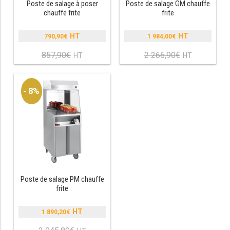
Poste de salage à poser
Poste de salage GM chauffe
chauffe frite
frite
RÉFRIGÉRATEUR POISSON
790,90
€
1 984,00
€
CONGÉLATEUR
Le
Le
prix
prix
857,90
€
2 266,90
€
Le
Le
CONGÉLATEUR VITRÉ
initial
initial
prix
prix
était :
était :
actuel
actuel
857,90€.
2
est :
est :
- 8%
266,90€.
CONGÉLATEURS HORIZONTAUX
790,90€.
1
984,00€.
CELLULE DE REFROIDISSEMENT
ARMOIRE À BOISSONS
VITRINE À BOISSONS
Poste de salage PM chauffe
ARRIÈRE-BAR
frite
CAVE À VIN
1 890,20
€
Le
prix