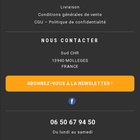
Livraison
BAIN MARIE 900 ÉLECTRIQUE
Conditions générales de vente
CGU – Politique de confidentialité
CHAUFFE FRITES
NOUS CONTACTER
CHAUFFE FRITES SÉRIE UOC
Sud CHR
CHAUFFE FRITES 600 ÉLECTRIQUE
13940 MOLLEGES
FRANCE
CHAUFFE FRITES 700 ÉLECTRIQUE
ABONNEZ-VOUS À LA NEWSLETTER !
PLAQUE DE CUISSON
PLAQUE SÉRIE UOC
PLAQUE 600 GAZ
06 50 67 94 50
PLAQUE 650 GAZ
Du lundi au samedi