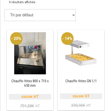
9 résultats affichés
TABLE RÉFRIGÉRÉE
TABLE COMPACTE
- 20%
- 14%
TABLE 600
TABLE 700 – 2 PORTES
TABLE 700 – 3 PORTES
TABLE 700 – 4 PORTES
TABLE 800
Chauffe-frites 800 x 710 x
Chauffe-frites GN 1/1
650 mm
TABLE 700 VITRÉE
336,90
€
630,00
€
Le
Le
TABLE CONGÉLATEUR
prix
prix
390,90
€
Le
791,58
€
Le
initial
initial
prix
prix