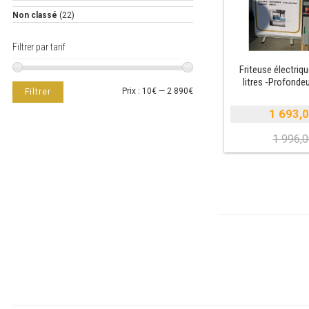
Non classé
(22)
Filtrer par tarif
Friteuse électriq
litres -Profonde
Prix
Prix
Prix :
10€
—
2 890€
Filtrer
min
max
1 693,
1 996,
i
é
e