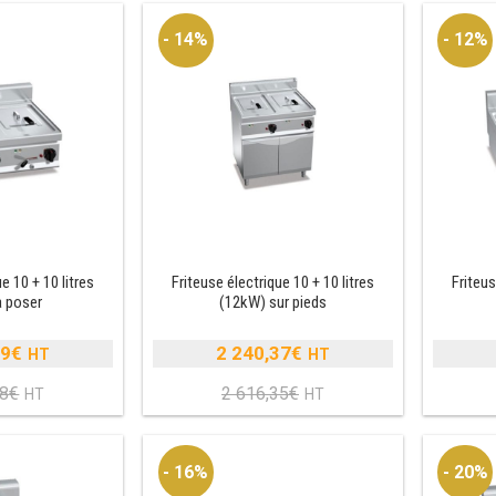
- 14%
- 12%
e 10 + 10 litres
Friteuse électrique 10 + 10 litres
Friteus
à poser
(12kW) sur pieds
49
€
2 240,37
€
Le
Le
58
€
2 616,35
€
prix
Le
prix
Le
nitial
prix
initial
prix
tait :
actuel
était :
actuel
- 16%
- 20%
2
st :
2
est :