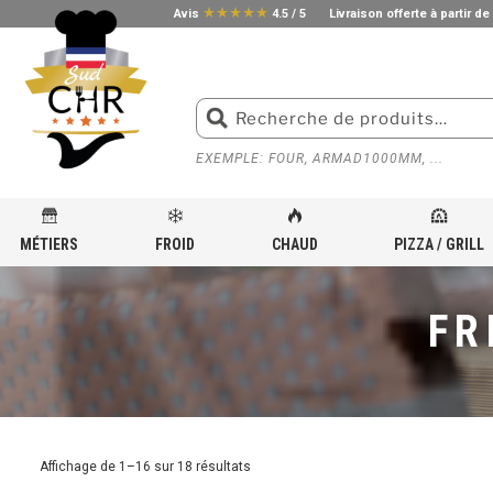
star_rate
star_rate
star_rate
star_rate
star_rate
Avis
4.5 / 5
Livraison offerte à partir de
EXEMPLE: FOUR, ARMAD1000MM, ...
MÉTIERS
FROID
CHAUD
PIZZA / GRILL
ACCUEIL
»
MATÉRIEL DE CUISSON POUR CUISINE PROFESSIONNELLE
»
FRITEUSE
»
FRITEU
FR
Affichage de 1–16 sur 18 résultats