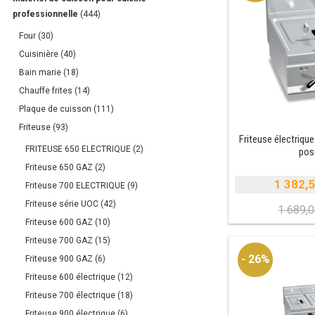
professionnelle
(444)
Four
(30)
Cuisinière
(40)
Bain marie
(18)
Chauffe frites
(14)
Plaque de cuisson
(111)
Friteuse
(93)
Friteuse électrique
FRITEUSE 650 ELECTRIQUE
(2)
pos
Friteuse 650 GAZ
(2)
1 382,
Friteuse 700 ELECTRIQUE
(9)
Friteuse série UOC
(42)
1 689,
Friteuse 600 GAZ
(10)
i
Friteuse 700 GAZ
(15)
é
- 26%
Friteuse 900 GAZ
(6)
e
Friteuse 600 électrique
(12)
Friteuse 700 électrique
(18)
Friteuse 900 électrique
(6)