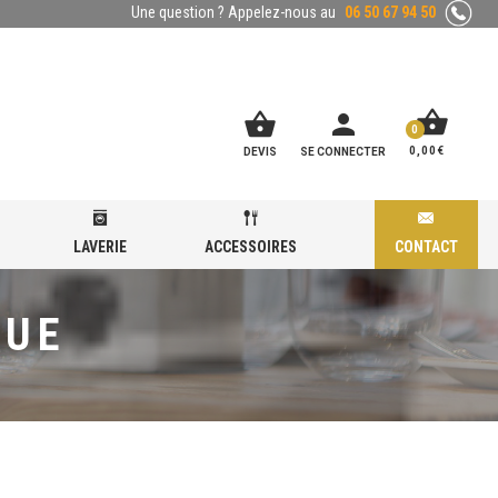
Une question ? Appelez-nous au
06 50 67 94 50
shopping_basket
shopping_basket
person
0
0,00
€
DEVIS
SE CONNECTER
LAVERIE
ACCESSOIRES
CONTACT
QUE