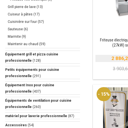
Grill pierre de lave
(13)
Cuiseur à pâtes
(17)
Cuisinière sur four
(57)
Sauteuse
(6)
Marmite
(9)
Friteuse électriqu
Maintenir au chaud
(59)
(27kW) su
Équipement grill et pizza cuisine
2 886,
professionnelle
(128)
3 903,
Petits équipements pour cuisine
professionnelle
(291)
i
é
Équipement Inox pour cuisine
e
professionnelle
(437)
- 15%
Équipements de ventilation pour cuisine
professionnelle
(260)
matériel pour laverie professionnelle
(87)
Accessoires
(54)