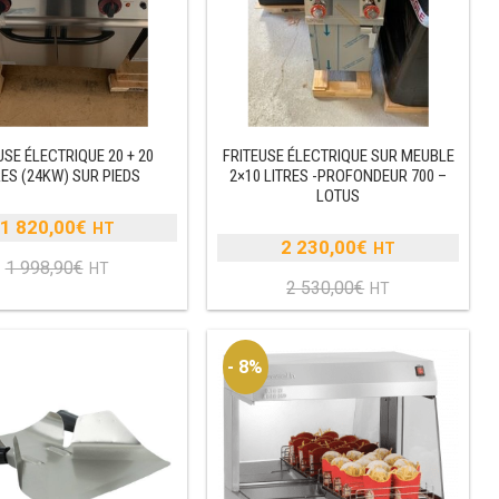
USE ÉLECTRIQUE 20 + 20
FRITEUSE ÉLECTRIQUE SUR MEUBLE
RES (24KW) SUR PIEDS
2×10 LITRES -PROFONDEUR 700 –
LOTUS
1 820,00
€
Le
2 230,00
€
Le
1 998,90
€
prix
Le
2 530,00
€
prix
Le
initial
prix
initial
prix
était :
actuel
était :
actuel
1
est :
- 8%
2
est :
998,90€.
1
530,00€.
2
820,00€.
230,00€.