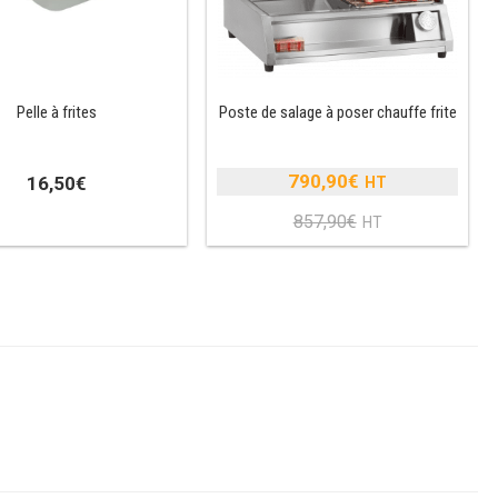
Pelle à frites
Poste de salage à poser chauffe frite
790,90
€
16,50
€
Le
857,90
€
prix
Le
initial
prix
était :
actuel
857,90€.
est :
790,90€.