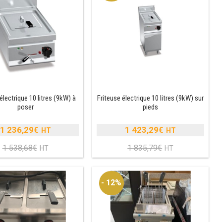
351,14€.
2
676,85€.
2
077,79€.
385,79€.
électrique 10 litres (9kW) à
Friteuse électrique 10 litres (9kW) sur
poser
pieds
1 236,29
€
1 423,29
€
Le
Le
1 538,68
€
1 835,79
€
prix
Le
prix
Le
initial
prix
initial
prix
était :
actuel
était :
actuel
- 12%
1
est :
1
est :
538,68€.
1
835,79€.
1
236,29€.
423,29€.