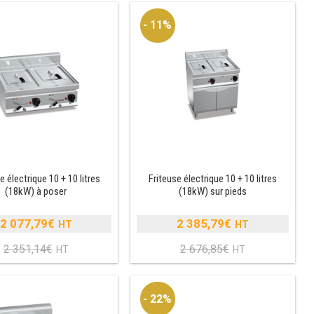
- 11%
e électrique 10 + 10 litres
Friteuse électrique 10 + 10 litres
(18kW) à poser
(18kW) sur pieds
2 077,79
€
2 385,79
€
Le
Le
2 351,14
€
2 676,85
€
prix
Le
prix
Le
initial
prix
initial
prix
était :
actuel
était :
actuel
- 22%
2
est :
2
est :