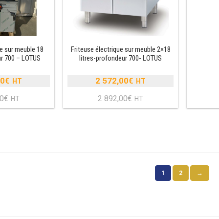
ue sur meuble 18
Friteuse électrique sur meuble 2×18
ur 700 – LOTUS
litres-profondeur 700- LOTUS
00
€
2 572,00
€
Le
Le
00
€
2 892,00
€
prix
Le
prix
Le
nitial
prix
initial
prix
tait :
actuel
était :
actuel
1
st :
2
est :
996,00€.
1
892,00€.
2
693,00€.
572,00€.
1
2
→