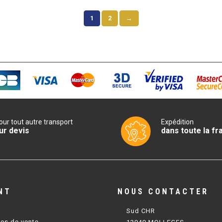
1
2
→
our tout autre transport
Expédition
ur devis
dans toute la fr
NT
NOUS CONTACTER
Sud CHR
les de vente