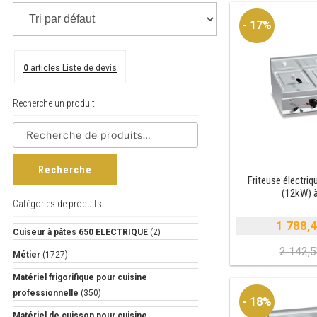
- 17%
0
articles
Liste de devis
Recherche un produit
Recherche
Friteuse électriqu
(12kW) 
Catégories de produits
1 788,
Cuiseur à pâtes 650 ELECTRIQUE
(2)
2 142,
Métier
(1727)
i
Matériel frigorifique pour cuisine
é
professionnelle
(350)
- 18%
e
Matériel de cuisson pour cuisine