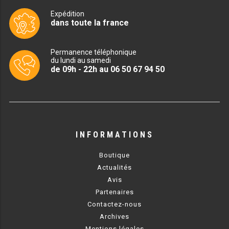
MACHINES À GLAÇONS
Expédition
dans toute la france
MACHINE À GRANITÉ
PRÉSENTOIR DE VENTE
Permanence téléphonique
du lundi au samedi
de 09h - 22h au 06 50 67 94 50
VITRINE SÉRIE UOC
VITRINE RÉFRIGÉRÉE
VITRINE À PÂTISSERIE
INFORMATIONS
BUFFET CHAUD / FROID
Boutique
Actualités
Avis
Partenaires
Contactez-nous
CUISINIÈRE
Archives
Mentions légales