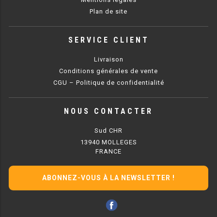
CUISINIÈRE SÉRIE UOC
Plan de site
CUISINIÈRE 600 GAZ
SERVICE CLIENT
CUISINIÈRE 700 GAZ
Livraison
CUISINIÈRE 900 GAZ
Conditions générales de vente
CUISINIÈRE 600 ÉLECTRIQUE
CGU – Politique de confidentialité
CUISINIÈRE 700 ÉLECTRIQUE
NOUS CONTACTER
CUISINIÈRE 900 ÉLECTRIQUE
Sud CHR
13940 MOLLEGES
FRANCE
BAIN MARIE
BAIN MARIE SÉRIE UOC
ABONNEZ-VOUS À LA NEWSLETTER !
BAIN MARIE 600 ÉLECTRIQUE
BAIN MARIE 700 ÉLECTRIQUE