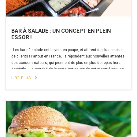
PRÉSENTOIR À INGRÉDIENTS
PROFONDEUR 300 VITRÉE
BAR À SALADE : UN CONCEPT EN PLEIN
ESSOR !
PROFONDEUR 400 VITRÉE
Les bars à salade ont le vent en poupe, et attirent de plus en plus
PROFONDEUR 300 INOX
de clients ! Partout en France, ils répondent aux nouvelles attentes
des consommateurs, qui prennent de plus en plus de repas hors
PROFONDEUR 400 INOX
domicile. Le marché de la restauration rapide est marqué par une
tendance forte : les consommateurs …
keyboard_arrow_right
LIRE PLUS
de
Continuer la lecture
ARMOIRE RÉFRIGÉRÉE
« BAR
À
RÉFRIGÉRATEUR
SALADE
:
RÉFRIGÉRATEUR VITRÉ
UN
CONCEPT
RÉFRI / CONGÉL BOULANGERIE
EN
PLEIN
RÉFRI / CONGÉL PÂTISSERIE