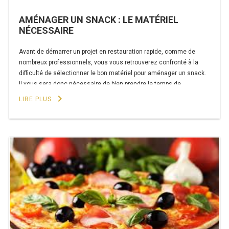
PLAQUE 700 GAZ
AMÉNAGER UN SNACK : LE MATÉRIEL
PLAQUE 900 GAZ
NÉCESSAIRE
PLAQUE 600 ÉLECTRIQUE
Avant de démarrer un projet en restauration rapide, comme de
nombreux professionnels, vous vous retrouverez confronté à la
PLAQUE 650 ÉLECTRIQUE
difficulté de sélectionner le bon matériel pour aménager un snack.
Il vous sera donc nécessaire de bien prendre le temps de
PLAQUE 700 ÉLECTRIQUE
sélectionner ces équipements indispensables au bon
keyboard_arrow_right
LIRE PLUS
fonctionnement de votre activité. Un projet mûrement réfléchi Le
PLAQUE 900 ÉLECTRIQUE
projet …
de
Continuer la lecture
« Aménager
FRITEUSE
un
snack
FRITEUSE SÉRIE UOC
:
le
FRITEUSE 600 GAZ
matériel
nécessaire »
FRITEUSE 650 GAZ