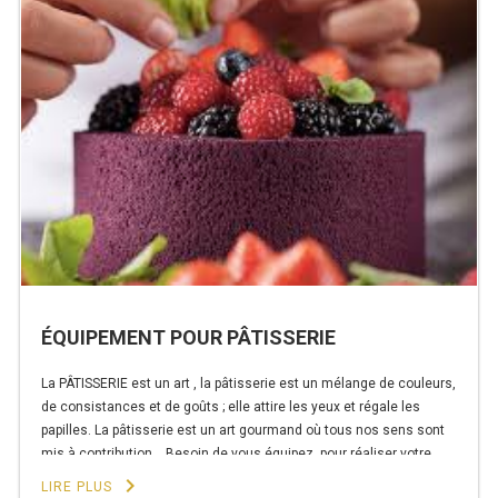
:
MACHINES À GLAÇONS
5
conseils
MACHINE À GRANITÉ
pour
réussir
PRÉSENTOIR DE VENTE
! »
VITRINE SÉRIE UOC
VITRINE RÉFRIGÉRÉE
VITRINE À PÂTISSERIE
BUFFET CHAUD / FROID
ÉQUIPEMENT POUR PÂTISSERIE
La PÂTISSERIE est un art , la pâtisserie est un mélange de couleurs,
de consistances et de goûts ; elle attire les yeux et régale les
papilles. La pâtisserie est un art gourmand où tous nos sens sont
CUISINIÈRE
mis à contribution. Besoin de vous équipez pour réaliser votre
gâteau ou vos pâtisseries ? Chez …
keyboard_arrow_right
LIRE PLUS