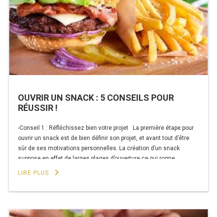
ESSOR
! »
RÉFRIGÉRATEUR POISSON
CONGÉLATEUR
CONGÉLATEUR VITRÉ
CONGÉLATEURS HORIZONTAUX
OUVRIR UN SNACK : 5 CONSEILS POUR
RÉUSSIR !
CELLULE DE REFROIDISSEMENT
-Conseil 1 : Réfléchissez bien votre projet La première étape pour
ARMOIRE À BOISSONS
ouvrir un snack est de bien définir son projet, et avant tout d’être
sûr de ses motivations personnelles. La création d’un snack
VITRINE À BOISSONS
suppose en effet de larges plages d’ouverture ce qui rogne
obligatoirement sur la vie de famille. De plus, qui dit création …
keyboard_arrow_right
ARRIÈRE-BAR
LIRE PLUS
de
Continuer la lecture
« Ouvrir
CAVE À VIN
un
snack