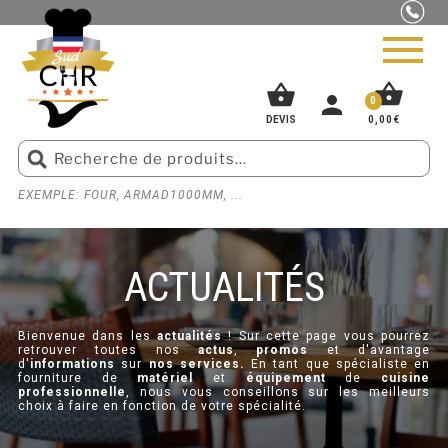
shopping_basket
shopping_basket
person
0
0,00
€
DEVIS
EXEMPLE: FOUR, ARMAD1000MM, ...
ACCUEIL
»
BOUTIQUE
»
ACTUALITÉS
PIZZERIA
BOUCHERIE
ACTUALITÉS
SNACK
Bienvenue dans les
actualités
! Sur cette page vous pourrez
retrouver toutes nos
actus
,
promos
et d'avantage
BOULANGERIE
d'
informations
sur
nos services.
En tant que spécialiste en
fourniture de
matériel
et
équipement
de
cuisine
professionnelle
, nous vous conseillons sur les meilleurs
GLACIER
choix à faire en fonction de votre spécialité.