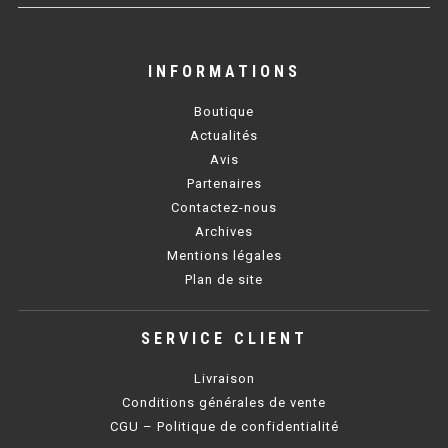
SAUTEUSE 900 GAZ
SAUTEUSE 700 ÉLECTRIQUE
INFORMATIONS
SAUTEUSE 900 ÉLECTRIQUE
Boutique
Actualités
MARMITE
Avis
Partenaires
MARMITE 700 GAZ
Contactez-nous
Archives
MARMITE 900 GAZ
Mentions légales
Plan de site
MARMITE 600 ÉLECTRIQUE
MARMITE 700 ÉLECTRIQUE
SERVICE CLIENT
MARMITE 900 ÉLECTRIQUE
Livraison
Conditions générales de vente
CGU – Politique de confidentialité
FOUR TANDOORI