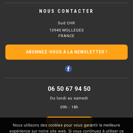
MAINTENIR AU CHAUD
NOUS CONTACTER
BAIN-MARIE SÉRIE UOC
Sud CHR
13940 MOLLEGES
LAMPE CHAUFFANTE
FRANCE
CHAUFFE FRITES SÉRIE UOC
ABONNEZ-VOUS À LA NEWSLETTER !
CHAFING DISH
PONT THERMIQUE
HAUTEUR 400MM
06 50 67 94 50
HAUTEUR 700MM
Du lundi au samedi
09h - 18h
MARMITE À SOUPE
email
CONTACT
Nous utilisons des cookies pour vous garantir la meilleure
VITRINE CHAUFFANTE
expérience sur notre site web. Si vous continuez à utiliser ce