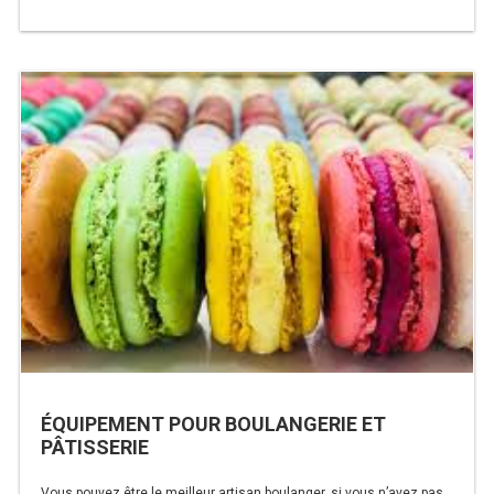
de
CUISINIÈRE SÉRIE UOC
Continuer la lecture
« ÉQUIPEMENT
POUR
CUISINIÈRE 600 GAZ
PÂTISSERIE »
CUISINIÈRE 700 GAZ
CUISINIÈRE 900 GAZ
CUISINIÈRE 600 ÉLECTRIQUE
CUISINIÈRE 700 ÉLECTRIQUE
CUISINIÈRE 900 ÉLECTRIQUE
BAIN MARIE
BAIN MARIE SÉRIE UOC
ÉQUIPEMENT POUR BOULANGERIE ET
BAIN MARIE 600 ÉLECTRIQUE
PÂTISSERIE
BAIN MARIE 700 ÉLECTRIQUE
Vous pouvez être le meilleur artisan boulanger, si vous n’avez pas