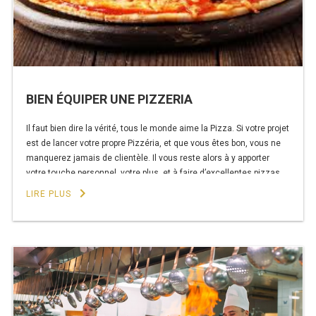
FRITEUSE 700 GAZ
FRITEUSE 900 GAZ
FRITEUSE 600 ÉLECTRIQUE
FRITEUSE 650 ÉLÉCTRIQUE
BIEN ÉQUIPER UNE PIZZERIA
FRITEUSE 700 ÉLECTRIQUE
Il faut bien dire la vérité, tous le monde aime la Pizza. Si votre projet
est de lancer votre propre Pizzéria, et que vous êtes bon, vous ne
FRITEUSE 900 ÉLECTRIQUE
manquerez jamais de clientèle. Il vous reste alors à y apporter
votre touche personnel, votre plus, et à faire d’excellentes pizzas.
Pour y arriver, il sera indispensable …
keyboard_arrow_right
LIRE PLUS
GRILL PIERRE DE LAVE
de
Continuer la lecture
« Bien
GRILL 600 GAZ
équiper
une
GRILL 650 GAZ
pizzeria »
GRILL 700 GAZ