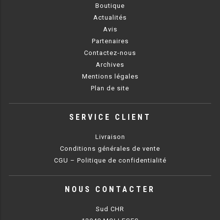
Boutique
Actualités
RÉFRIGÉRATEUR POISSON
Avis
CONGÉLATEUR
Partenaires
Contactez-nous
CONGÉLATEUR VITRÉ
Archives
Mentions légales
Plan de site
CONGÉLATEURS HORIZONTAUX
CELLULE DE REFROIDISSEMENT
SERVICE CLIENT
ARMOIRE À BOISSONS
Livraison
Conditions générales de vente
VITRINE À BOISSONS
CGU – Politique de confidentialité
ARRIÈRE-BAR
NOUS CONTACTER
CAVE À VIN
Sud CHR