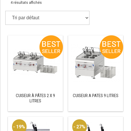
4 résultats affichés
TABLE RÉFRIGÉRÉE
TABLE COMPACTE
TABLE 600
TABLE 700 – 2 PORTES
TABLE 700 – 3 PORTES
TABLE 700 – 4 PORTES
TABLE 800
CUISEUR À PÂTES 2 X 9
CUISEUR A PATES 9 LITRES
LITRES
TABLE 700 VITRÉE
TABLE CONGÉLATEUR
- 19%
- 27%