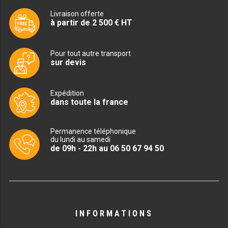
Livraison offerte
ix
ix
PRÉSENTOIR À INGRÉDIENTS
à partir de 2 500 € HT
in
ax
PROFONDEUR 300 VITRÉE
Pour tout autre transport
sur devis
PROFONDEUR 400 VITRÉE
PROFONDEUR 300 INOX
Expédition
dans toute la france
PROFONDEUR 400 INOX
Permanence téléphonique
ARMOIRE RÉFRIGÉRÉE
du lundi au samedi
de 09h - 22h au 06 50 67 94 50
RÉFRIGÉRATEUR
RÉFRIGÉRATEUR VITRÉ
RÉFRI / CONGÉL BOULANGERIE
INFORMATIONS
RÉFRI / CONGÉL PÂTISSERIE