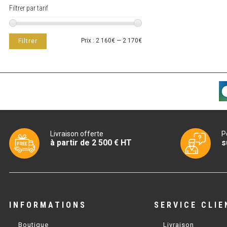
Filtrer par tarif
Prix
Prix
Prix :
2 160€
—
2 170€
Filtrer
min
max
Livraison offerte
P
à partir de 2 500 € HT
s
INFORMATIONS
SERVICE CLIE
Boutique
Livraison