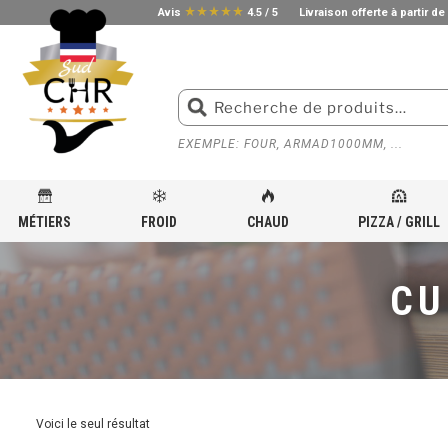
star_rate
star_rate
star_rate
star_rate
star_rate
Avis
4.5 / 5
Livraison offerte à partir de
EXEMPLE: FOUR, ARMAD1000MM, ...
MÉTIERS
FROID
CHAUD
PIZZA / GRILL
ACCUEIL
»
MATÉRIEL DE CUISSON POUR CUISINE PROFESSIONNELLE
»
CUISEUR À PÂTES
»
CU
Voici le seul résultat