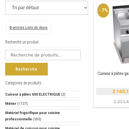
- 7%
0
articles
Liste de devis
Recherche un produit
Recherche
Cuiseur à pâtes gaz
Catégories de produits
2 165,
Cuiseur à pâtes 650 ELECTRIQUE
(2)
2 331,
Métier
(1727)
i
Matériel frigorifique pour cuisine
é
professionnelle
(350)
e
Matériel de cuisson pour cuisine