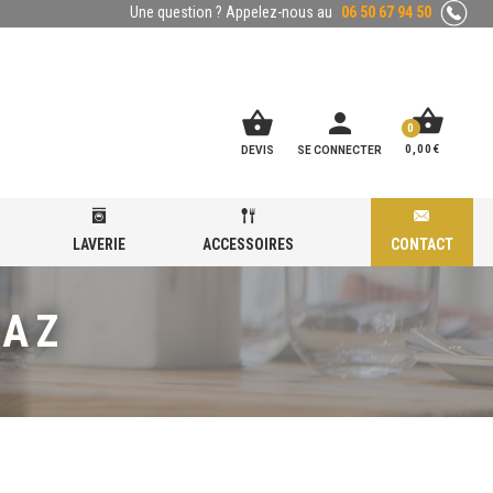
Une question ? Appelez-nous au
06 50 67 94 50
shopping_basket
shopping_basket
person
0
0,00
€
DEVIS
SE CONNECTER
LAVERIE
ACCESSOIRES
CONTACT
GAZ