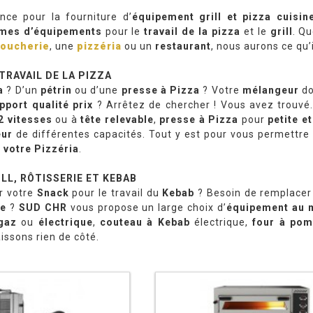
nce pour la fourniture d’
équipement grill et pizza cuisin
mes d’équipements
pour le
travail de la pizza
et le
grill
. Q
oucherie
, une
pizzéria
ou un
restaurant
, nous aurons ce qu’i
TRAVAIL DE LA PIZZA
a
? D’un
pétrin
ou d’une
presse à Pizza
? Votre
mélangeur
do
pport qualité prix
? Arrêtez de chercher ! Vous avez trouvé
 2 vitesses
ou à
tête relevable
,
presse à Pizza
pour
petite e
ur
de différentes capacités. Tout y est pour vous permettre 
 votre Pizzéria
.
LL, RÔTISSERIE ET KEBAB
r votre
Snack
pour le travail du
Kebab
? Besoin de remplacer
re
?
SUD CHR
vous propose un large choix d’
équipement au m
 gaz
ou
électrique
,
couteau à Kebab
électrique,
four à pom
issons rien de côté.