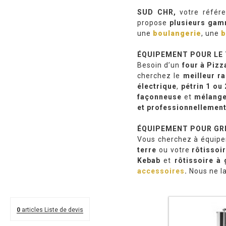
SUD CHR,
votre référe
propose
plusieurs gam
une
boulangerie
, une
b
ÉQUIPEMENT POUR LE 
Besoin d’un
four à Pizz
cherchez le
meilleur ra
électrique
,
pétrin 1 ou
façonneuse
et
mélange
et professionnellement
ÉQUIPEMENT POUR GRI
Vous cherchez à équipe
terre
ou votre
rôtissoi
Kebab
et
rôtissoire à
accessoires
.
Nous ne la
0
articles
Liste de devis