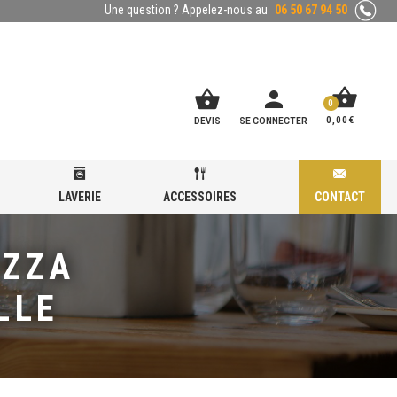
Une question ? Appelez-nous au
06 50 67 94 50
shopping_basket
shopping_basket
person
0
0,00
€
DEVIS
SE CONNECTER
LAVERIE
ACCESSOIRES
CONTACT
IZZA
LLE