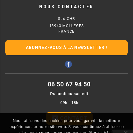
GRILL 900 GAZ
NOUS CONTACTER
GRILL À EAU 700 ÉLECTRIQUE
Sud CHR
13940 MOLLEGES
CUISEUR À PÂTES
FRANCE
CUISEUR À PÂTES SÉRIE UOC
ABONNEZ-VOUS À LA NEWSLETTER !
CUISEUR À PÂTES 650 GAZ
CUISEUR À PÂTES 700 GAZ
CUISEUR À PÂTES 900 GAZ
06 50 67 94 50
Du lundi au samedi
CUISEUR À PÂTES 600 ÉLECTRIQUE
09h - 18h
CUISEUR À PÂTES 650 ÉLECTRIQUE
email
CONTACT
CUISEUR À PÂTES 700 ÉLECTRIQUE
Nous utilisons des cookies pour vous garantir la meilleure
expérience sur notre site web. Si vous continuez à utiliser ce
CUISEUR À PÂTES 900 ÉLECTRIQUE
site, nous supposerons que vous en êtes satisfait.