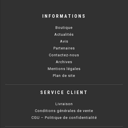
FRITEUSE 700 GAZ
FRITEUSE 900 GAZ
INFORMATIONS
FRITEUSE 600 ÉLECTRIQUE
Boutique
Actualités
FRITEUSE 650 ÉLÉCTRIQUE
Avis
Partenaires
FRITEUSE 700 ÉLECTRIQUE
Contactez-nous
Archives
FRITEUSE 900 ÉLECTRIQUE
Mentions légales
Plan de site
GRILL PIERRE DE LAVE
SERVICE CLIENT
GRILL 600 GAZ
Livraison
GRILL 650 GAZ
Conditions générales de vente
GRILL 700 GAZ
CGU – Politique de confidentialité