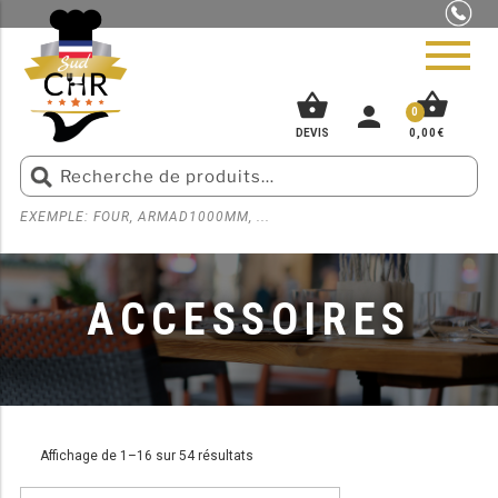
shopping_basket
shopping_basket
person
0
0,00
€
DEVIS
EXEMPLE: FOUR, ARMAD1000MM, ...
ACCUEIL
»
ACCESSOIRES
PIZZERIA
BOUCHERIE
ACCESSOIRES
SNACK
BOULANGERIE
GLACIER
Affichage de 1–16 sur 54 résultats