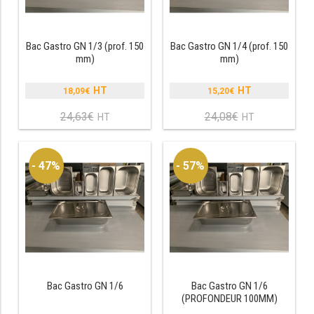
PRÉSENTOIR À INGRÉDIENTS
Bac Gastro GN 1/3 (prof. 150
Bac Gastro GN 1/4 (prof. 150
mm)
mm)
PROFONDEUR 300 VITRÉE
PROFONDEUR 400 VITRÉE
18,09
€
15,20
€
Le
Le
prix
prix
24,63
€
24,08
€
Le
Le
PROFONDEUR 300 INOX
initial
initial
prix
prix
était :
était :
actuel
actuel
PROFONDEUR 400 INOX
24,63€.
24,08€.
est :
est :
- 47%
- 57%
18,09€.
15,20€.
ARMOIRE RÉFRIGÉRÉE
RÉFRIGÉRATEUR
RÉFRIGÉRATEUR VITRÉ
RÉFRI / CONGÉL BOULANGERIE
Bac Gastro GN 1/6
Bac Gastro GN 1/6
(PROFONDEUR 100MM)
RÉFRI / CONGÉL PÂTISSERIE