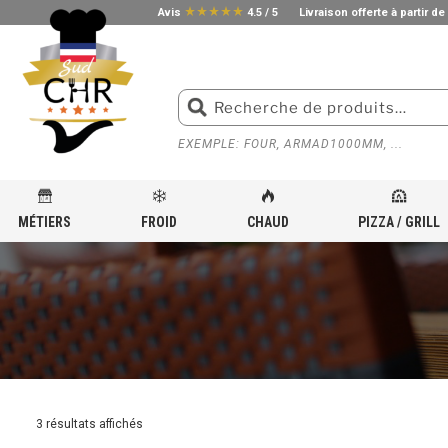
star_rate
star_rate
star_rate
star_rate
star_rate
Avis
4.5 / 5
Livraison offerte à partir de
EXEMPLE: FOUR, ARMAD1000MM, ...
MÉTIERS
FROID
CHAUD
PIZZA / GRILL
ACCUEIL
»
ÉQUIPEMENT INOX POUR CUISINE PROFESSIONNELLE
»
ARMOIRE TIROIR
»
TIRO
3 résultats affichés