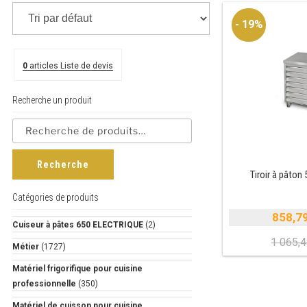
- 19%
0
articles
Liste de devis
Recherche un produit
Recherche
Tiroir à pâto
Catégories de produits
858,7
Cuiseur à pâtes 650 ELECTRIQUE
(2)
1 065,
Métier
(1727)
i
Matériel frigorifique pour cuisine
é
professionnelle
(350)
e
Matériel de cuisson pour cuisine