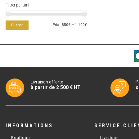
Filtrer par tarif
Prix
Prix
Prix :
850€
—
1 100€
Filtrer
min
max
Livraison offerte
P
à partir de 2 500 € HT
s
INFORMATIONS
SERVICE CLIE
Boutique
Livraison