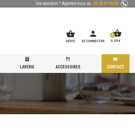
Une question ? Appelez-nous au
06 50 67 94 50
shopping_basket
shopping_basket
person
0
0,00
€
DEVIS
SE CONNECTER
LAVERIE
ACCESSOIRES
CONTACT