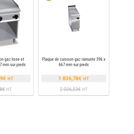
605,35€.
2
896,75€.
3
386,89€.
519,78€.
n gaz lisse et
Plaque de cuisson gaz rainurée 396 x
67 mm sur pieds
667 mm sur pieds
89
€
1 836,78
€
Le
Le
18
€
2 026,53
€
prix
Le
prix
Le
nitial
prix
initial
prix
tait :
actuel
était :
actuel
2
st :
2
est :
798,18€.
2
026,53€.
1
639,89€.
836,78€.