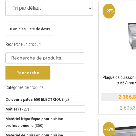
- 8%
0
articles
Liste de devis
Recherche un produit
Recherche
Plaque de cuisson
x 667 mm 
Catégories de produits
2 386,
Cuiseur à pâtes 650 ELECTRIQUE
(2)
2 605,
Métier
(1727)
i
Matériel frigorifique pour cuisine
é
professionnelle
(350)
- 6%
e
Matériel de cuisson pour cuisine