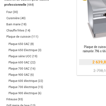
professionnelle
(444)
Four
(30)
Cuisinière
(40)
Bain marie
(18)
Chauffe frites
(14)
Plaque de cuisson
(111)
Plaque 650 GAZ
(8)
Plaque de cuisso
Plaque 650 Electrique
(3)
rainurée 796 x 6
Plaque série UOC
(19)
2 639,
Plaque 600 GAZ
(22)
Plaque 700 GAZ
(16)
2 798,
Plaque 900 GAZ
(6)
i
Plaque 600 électrique
(22)
é
Plaque 700 électrique
(15)
e
Plaque 900 électrique
(6)
Friteuse
(93)
Grill pierre de lave
(13)