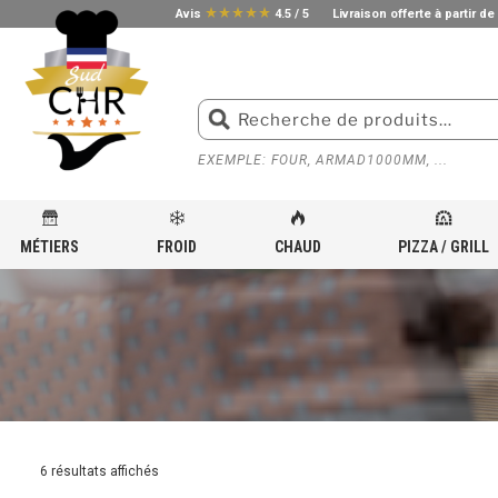
star_rate
star_rate
star_rate
star_rate
star_rate
Avis
4.5 / 5
Livraison offerte à partir de
EXEMPLE: FOUR, ARMAD1000MM, ...
MÉTIERS
FROID
CHAUD
PIZZA / GRILL
ACCUEIL
»
MATÉRIEL DE CUISSON POUR CUISINE PROFESSIONNELLE
»
PLAQUE DE CUISSO
6 résultats affichés