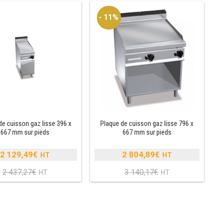
- 11%
de cuisson gaz lisse 396 x
Plaque de cuisson gaz lisse 796 x
667 mm sur pieds
667 mm sur pieds
2 129,49
€
2 804,89
€
Le
Le
2 437,27
€
3 140,17
€
prix
Le
prix
Le
initial
prix
initial
prix
était :
actuel
était :
actuel
2
est :
3
est :