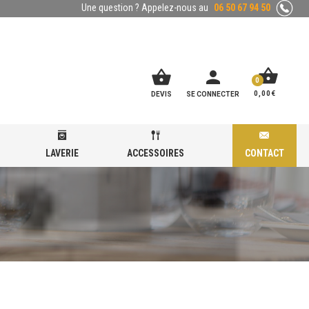
Une question ? Appelez-nous au
06 50 67 94 50
shopping_basket
shopping_basket
person
0
0,00
€
DEVIS
SE CONNECTER
LAVERIE
ACCESSOIRES
CONTACT