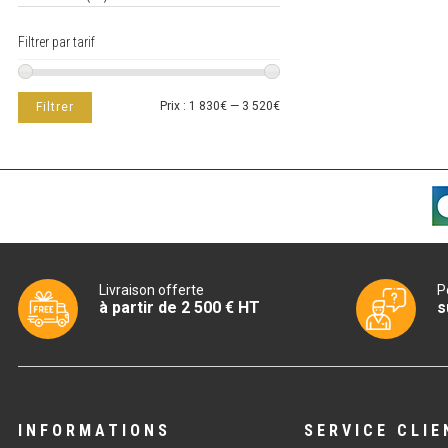
Filtrer par tarif
Prix
Prix
Prix :
1 830€
—
3 520€
Filtrer
min
max
Livraison offerte
P
à partir de 2 500 € HT
s
INFORMATIONS
SERVICE CLIE