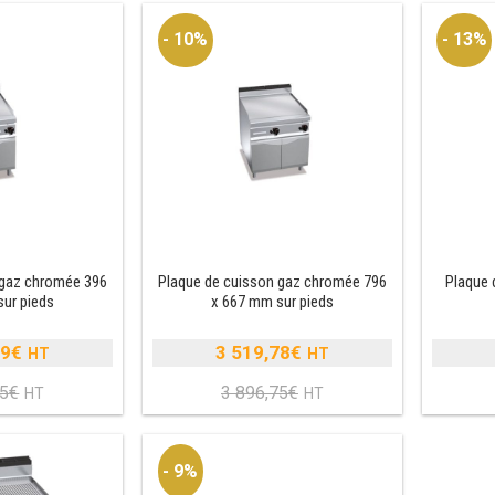
- 10%
- 13%
 gaz chromée 396
Plaque de cuisson gaz chromée 796
Plaque 
sur pieds
x 667 mm sur pieds
89
€
3 519,78
€
Le
Le
35
€
3 896,75
€
prix
Le
prix
Le
nitial
prix
initial
prix
tait :
actuel
était :
actuel
- 9%
2
st :
3
est :