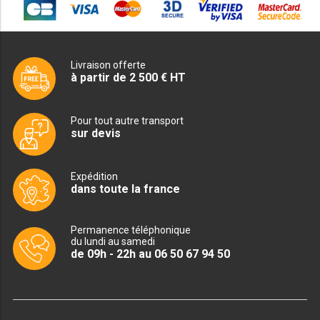
PRÉSENTOIR À INGRÉDIENTS
PROFONDEUR 300 VITRÉE
Livraison offerte
à partir de 2 500 € HT
PROFONDEUR 400 VITRÉE
PROFONDEUR 300 INOX
Pour tout autre transport
sur devis
PROFONDEUR 400 INOX
Expédition
dans toute la france
ARMOIRE RÉFRIGÉRÉE
RÉFRIGÉRATEUR
Permanence téléphonique
du lundi au samedi
de 09h - 22h au 06 50 67 94 50
RÉFRIGÉRATEUR VITRÉ
RÉFRI / CONGÉL BOULANGERIE
RÉFRI / CONGÉL PÂTISSERIE