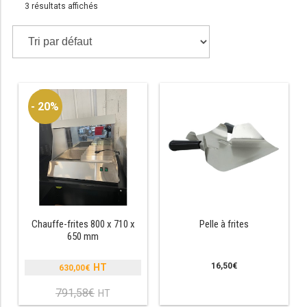
3 résultats affichés
TABLE RÉFRIGÉRÉE
TABLE COMPACTE
- 20%
TABLE 600
TABLE 700 – 2 PORTES
TABLE 700 – 3 PORTES
TABLE 700 – 4 PORTES
TABLE 800
Chauffe-frites 800 x 710 x
Pelle à frites
650 mm
TABLE 700 VITRÉE
16,50
€
630,00
€
Le
TABLE CONGÉLATEUR
prix
791,58
€
Le
initial
prix