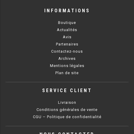
INFORMATIONS
RÉFRIGÉRATEUR POISSON
Boutique
CONGÉLATEUR
Actualités
CONGÉLATEUR VITRÉ
Avis
Partenaires
Contactez-nous
CONGÉLATEURS HORIZONTAUX
Archives
Mentions légales
CELLULE DE REFROIDISSEMENT
Plan de site
ARMOIRE À BOISSONS
SERVICE CLIENT
VITRINE À BOISSONS
Livraison
ARRIÈRE-BAR
Conditions générales de vente
CGU – Politique de confidentialité
CAVE À VIN