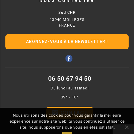
NOUS CONTACTER
MACHINES À GLAÇONS
Sud CHR
MACHINE À GRANITÉ
13940 MOLLEGES
FRANCE
PRÉSENTOIR DE VENTE
VITRINE SÉRIE UOC
ABONNEZ-VOUS À LA NEWSLETTER !
VITRINE RÉFRIGÉRÉE
VITRINE À PÂTISSERIE
06 50 67 94 50
BUFFET CHAUD / FROID
Du lundi au samedi
09h - 18h
email
CONTACT
Nous utilisons des cookies pour vous garantir la meilleure
CUISINIÈRE
expérience sur notre site web. Si vous continuez à utiliser ce
site, nous supposerons que vous en êtes satisfait.