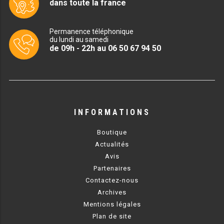
dans toute la france
MACHINES À GLAÇONS
MACHINE À GRANITÉ
Permanence téléphonique
du lundi au samedi
PRÉSENTOIR DE VENTE
de 09h - 22h au 06 50 67 94 50
VITRINE SÉRIE UOC
VITRINE RÉFRIGÉRÉE
VITRINE À PÂTISSERIE
INFORMATIONS
BUFFET CHAUD / FROID
Boutique
Actualités
Avis
Partenaires
Contactez-nous
Archives
CUISINIÈRE
Mentions légales
Plan de site