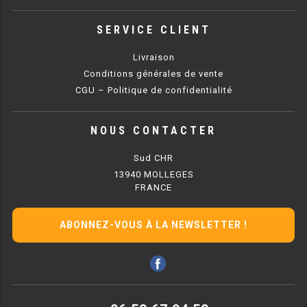
CUISINIÈRE SÉRIE UOC
SERVICE CLIENT
CUISINIÈRE 600 GAZ
Livraison
CUISINIÈRE 700 GAZ
Conditions générales de vente
CUISINIÈRE 900 GAZ
CGU – Politique de confidentialité
CUISINIÈRE 600 ÉLECTRIQUE
NOUS CONTACTER
CUISINIÈRE 700 ÉLECTRIQUE
Sud CHR
CUISINIÈRE 900 ÉLECTRIQUE
13940 MOLLEGES
FRANCE
BAIN MARIE
ABONNEZ-VOUS À LA NEWSLETTER !
BAIN MARIE SÉRIE UOC
BAIN MARIE 600 ÉLECTRIQUE
BAIN MARIE 700 ÉLECTRIQUE