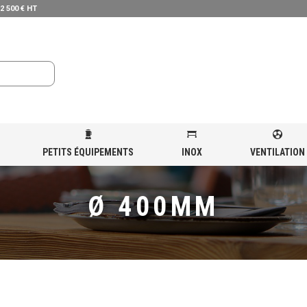
 2 500 € HT
PETITS ÉQUIPEMENTS
INOX
VENTILATION
LVANISÉE
»
Ø 400MM
Ø 400MM