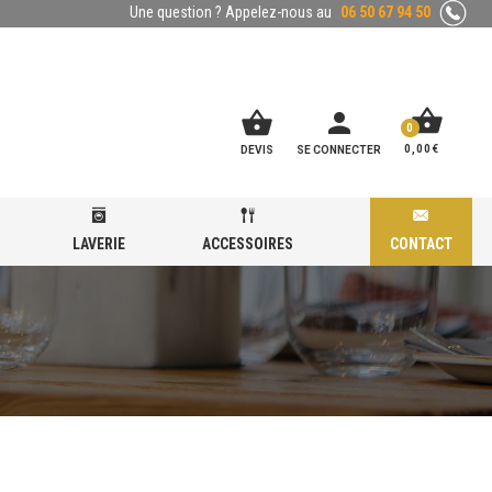
Une question ? Appelez-nous au
06 50 67 94 50
shopping_basket
shopping_basket
person
0
0,00
€
DEVIS
SE CONNECTER
LAVERIE
ACCESSOIRES
CONTACT