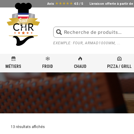
star_rate
star_rate
star_rate
star_rate
star_rate
Avis
4.5 / 5
Livraison offerte à partir de
EXEMPLE: FOUR, ARMAD1000MM, ...
MÉTIERS
FROID
CHAUD
PIZZA / GRILL
ACCUEIL
»
ÉQUIPEMENTS DE VENTILATION POUR CUISINE PROFESSIONNELLE
»
GAINE GA
13 résultats affichés