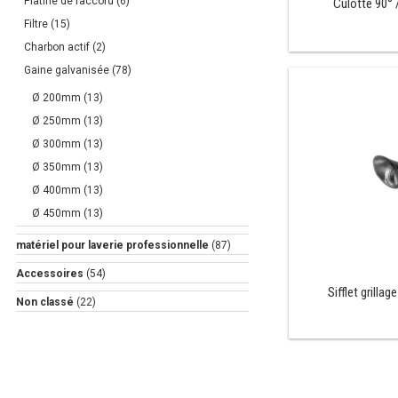
Platine de raccord
(6)
Culotte 90°
Filtre
(15)
Charbon actif
(2)
Gaine galvanisée
(78)
Ø 200mm
(13)
Ø 250mm
(13)
Ø 300mm
(13)
Ø 350mm
(13)
Ø 400mm
(13)
Ø 450mm
(13)
matériel pour laverie professionnelle
(87)
Accessoires
(54)
Sifflet grilla
Non classé
(22)