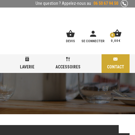
Une question ? Appelez-nous au
06 50 67 94 50
shopping_basket
shopping_basket
person
0
0,00
€
DEVIS
SE CONNECTER
LAVERIE
ACCESSOIRES
CONTACT