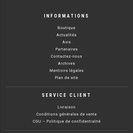
RÉFRIGÉRATEUR POISSON
INFORMATIONS
CONGÉLATEUR
Boutique
Actualités
CONGÉLATEUR VITRÉ
Avis
Partenaires
CONGÉLATEURS HORIZONTAUX
Contactez-nous
Archives
CELLULE DE REFROIDISSEMENT
Mentions légales
Plan de site
ARMOIRE À BOISSONS
VITRINE À BOISSONS
SERVICE CLIENT
ARRIÈRE-BAR
Livraison
Conditions générales de vente
CAVE À VIN
CGU – Politique de confidentialité