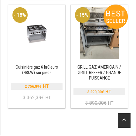
SOUBASSEMENT RÉFRIGÉRÉ
était :
était :
actuel
actuel
1
2
est :
est :
- 18%
- 15%
819,29€.
548,39€.
1
2
TABLE DE PRÉPARATION
450,59€.
094,89€.
TABLE DE PRÉPARATION COMPACTE
TABLE DE PRÉPARATION 700 / 800
SALADETTE COMPACTE
Cuisinière gaz 6 brûleurs
GRILL GAZ AMERICAIN /
SALADETTE COMPACTE VITRÉE
(48kW) sur pieds
GRILL BEEFER / GRANDE
ix
ix
PUISSANCE
SALADETTE 800 VITRÉE
in
ax
2 756,89
€
Le
3 290,00
€
Le
prix
3 362,39
€
Le
prix
initial
MEUBLE À PIZZA
3 890,00
€
Le
prix
initial
était :
prix
actuel
était :
3
actuel
est :
MEUBLE À PIZZA COMPACT
keyboard_arrow_up
3
362,39€.
est :
2
890,00€.
3
756,89€.
MEUBLE À PIZZA
290,00€.