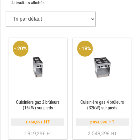
4 résultats affichés
TABLE RÉFRIGÉRÉE
TABLE COMPACTE
- 20%
- 18%
TABLE 600
TABLE 700 – 2 PORTES
TABLE 700 – 3 PORTES
TABLE 700 – 4 PORTES
TABLE 800
Cuisinière gaz 2 brûleurs
Cuisinière gaz 4 brûleurs
(16kW) sur pieds
(32kW) sur pieds
TABLE 700 VITRÉE
1 450,59
€
2 094,89
€
Le
Le
TABLE CONGÉLATEUR
prix
prix
1 819,29
€
2 548,39
€
Le
Le
initial
initial
prix
prix