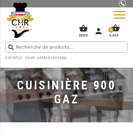
shopping_basket
shopping_basket
person
0
0,00
€
DEVIS
EXEMPLE: FOUR, ARMAD1000MM, ...
ACCUEIL
»
MATÉRIEL DE CUISSON POUR CUISINE PROFESSIONNELLE
»
CUISINIÈRE
»
PIZZERIA
CUISINIÈRE 900 GAZ
BOUCHERIE
CUISINIÈRE 900
SNACK
GAZ
BOULANGERIE
GLACIER