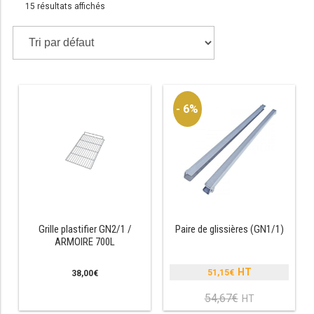
15 résultats affichés
TABLE RÉFRIGÉRÉE
TABLE COMPACTE
- 6%
TABLE 600
TABLE 700 – 2 PORTES
TABLE 700 – 3 PORTES
TABLE 700 – 4 PORTES
TABLE 800
Grille plastifier GN2/1 /
Paire de glissières (GN1/1)
ARMOIRE 700L
TABLE 700 VITRÉE
51,15
€
38,00
€
Le
TABLE CONGÉLATEUR
prix
54,67
€
Le
initial
prix