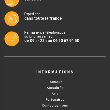
PLAQUE 700 GAZ
PLAQUE 900 GAZ
Expédition
dans toute la france
PLAQUE 600 ÉLECTRIQUE
Permanence téléphonique
PLAQUE 650 ÉLECTRIQUE
du lundi au samedi
de 09h - 22h au 06 50 67 94 50
PLAQUE 700 ÉLECTRIQUE
PLAQUE 900 ÉLECTRIQUE
FRITEUSE
INFORMATIONS
FRITEUSE SÉRIE UOC
Boutique
Actualités
FRITEUSE 600 GAZ
Avis
Partenaires
FRITEUSE 650 GAZ
Contactez-nous