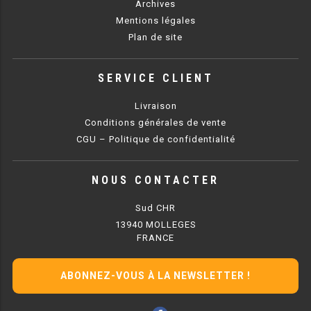
Archives
FRITEUSE 700 GAZ
Mentions légales
FRITEUSE 900 GAZ
Plan de site
FRITEUSE 600 ÉLECTRIQUE
SERVICE CLIENT
FRITEUSE 650 ÉLÉCTRIQUE
Livraison
FRITEUSE 700 ÉLECTRIQUE
Conditions générales de vente
CGU – Politique de confidentialité
FRITEUSE 900 ÉLECTRIQUE
NOUS CONTACTER
GRILL PIERRE DE LAVE
Sud CHR
13940 MOLLEGES
GRILL 600 GAZ
FRANCE
GRILL 650 GAZ
ABONNEZ-VOUS À LA NEWSLETTER !
GRILL 700 GAZ