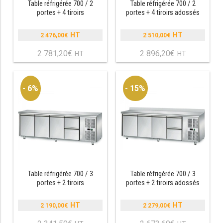
Table réfrigérée 700 / 2
Table réfrigérée 700 / 2
portes + 4 tiroirs
portes + 4 tiroirs adossés
RÉFRIGÉRATEUR POISSON
2 476,00
€
2 510,00
€
CONGÉLATEUR
Le
Le
prix
prix
2 781,20
€
2 896,20
€
Le
Le
CONGÉLATEUR VITRÉ
initial
initial
prix
prix
était :
était :
actuel
actuel
2
2
est :
est :
- 6%
- 15%
781,20€.
896,20€.
CONGÉLATEURS HORIZONTAUX
2
2
476,00€.
510,00€.
CELLULE DE REFROIDISSEMENT
ARMOIRE À BOISSONS
VITRINE À BOISSONS
Table réfrigérée 700 / 3
Table réfrigérée 700 / 3
ARRIÈRE-BAR
portes + 2 tiroirs
portes + 2 tiroirs adossés
CAVE À VIN
2 190,00
€
2 279,00
€
Le
Le
prix
prix