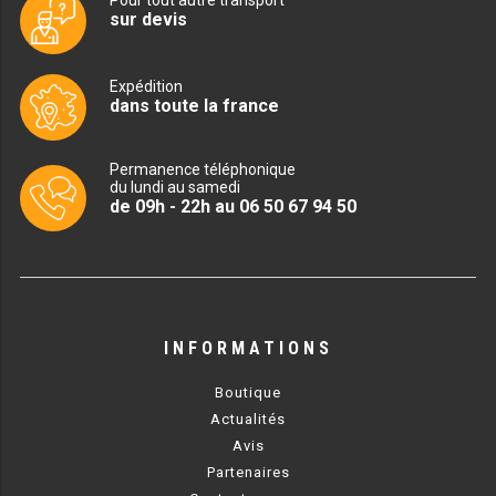
Pour tout autre transport
SOUBASSEMENT RÉFRIGÉRÉ
sur devis
TABLE DE PRÉPARATION
Expédition
dans toute la france
TABLE DE PRÉPARATION COMPACTE
TABLE DE PRÉPARATION 700 / 800
Permanence téléphonique
du lundi au samedi
de 09h - 22h au 06 50 67 94 50
SALADETTE COMPACTE
SALADETTE COMPACTE VITRÉE
SALADETTE 800 VITRÉE
INFORMATIONS
MEUBLE À PIZZA
Boutique
Actualités
MEUBLE À PIZZA COMPACT
Avis
MEUBLE À PIZZA
Partenaires