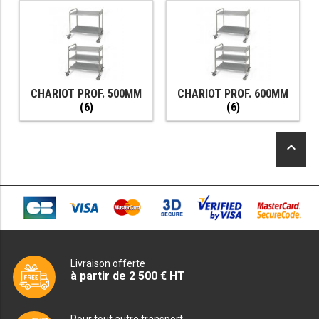
TABLE RÉFRIGÉRÉE
TABLE COMPACTE
CHARIOT PROF. 500MM
CHARIOT PROF. 600MM
(6)
(6)
TABLE 600
TABLE 700 – 2 PORTES
keyboard_arrow_up
TABLE 700 – 3 PORTES
TABLE 700 – 4 PORTES
TABLE 800
TABLE 700 VITRÉE
Livraison offerte
à partir de 2 500 € HT
TABLE CONGÉLATEUR