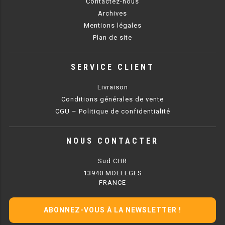
Contactez-nous
Archives
PRÉSENTOIR À INGRÉDIENTS
Mentions légales
Plan de site
PROFONDEUR 300 VITRÉE
PROFONDEUR 400 VITRÉE
SERVICE CLIENT
PROFONDEUR 300 INOX
Livraison
Conditions générales de vente
PROFONDEUR 400 INOX
CGU – Politique de confidentialité
ARMOIRE RÉFRIGÉRÉE
NOUS CONTACTER
RÉFRIGÉRATEUR
Sud CHR
13940 MOLLEGES
RÉFRIGÉRATEUR VITRÉ
FRANCE
RÉFRI / CONGÉL BOULANGERIE
ABONNEZ-VOUS À LA NEWSLETTER !
RÉFRI / CONGÉL PÂTISSERIE