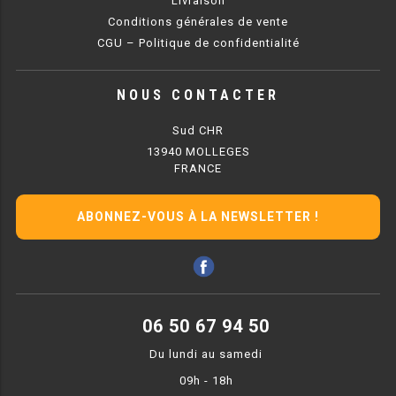
Livraison
Conditions générales de vente
RÉFRIGÉRATEUR POISSON
CGU – Politique de confidentialité
CONGÉLATEUR
NOUS CONTACTER
CONGÉLATEUR VITRÉ
Sud CHR
13940 MOLLEGES
CONGÉLATEURS HORIZONTAUX
FRANCE
CELLULE DE REFROIDISSEMENT
ABONNEZ-VOUS À LA NEWSLETTER !
ARMOIRE À BOISSONS
VITRINE À BOISSONS
ARRIÈRE-BAR
06 50 67 94 50
CAVE À VIN
Du lundi au samedi
09h - 18h