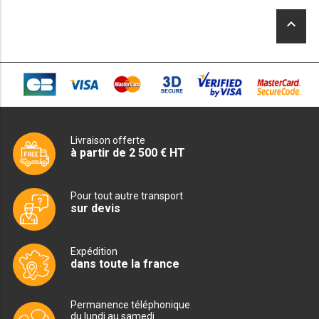
SOUBASSEMENT RÉFRIGÉRÉ
était :
était :
actuel
actuel
keyboard_arrow_up
61,82€.
376,97€.
est :
est :
53,57€.
329,89€.
TABLE DE PRÉPARATION
TABLE DE PRÉPARATION COMPACTE
TABLE DE PRÉPARATION 700 / 800
SALADETTE COMPACTE
Livraison offerte
à partir de 2 500 € HT
SALADETTE COMPACTE VITRÉE
Pour tout autre transport
SALADETTE 800 VITRÉE
sur devis
MEUBLE À PIZZA
Expédition
dans toute la france
MEUBLE À PIZZA COMPACT
MEUBLE À PIZZA
Permanence téléphonique
du lundi au samedi