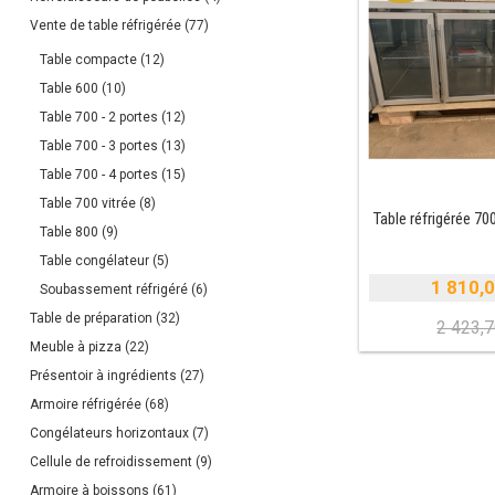
Vente de table réfrigérée
(77)
Table compacte
(12)
Table 600
(10)
Table 700 - 2 portes
(12)
Table 700 - 3 portes
(13)
Table 700 - 4 portes
(15)
Table 700 vitrée
(8)
Table réfrigérée 700
Table 800
(9)
Table congélateur
(5)
1 810,
Soubassement réfrigéré
(6)
Table de préparation
(32)
2 423,
Meuble à pizza
(22)
i
Présentoir à ingrédients
(27)
é
Armoire réfrigérée
(68)
e
Congélateurs horizontaux
(7)
Cellule de refroidissement
(9)
Armoire à boissons
(61)