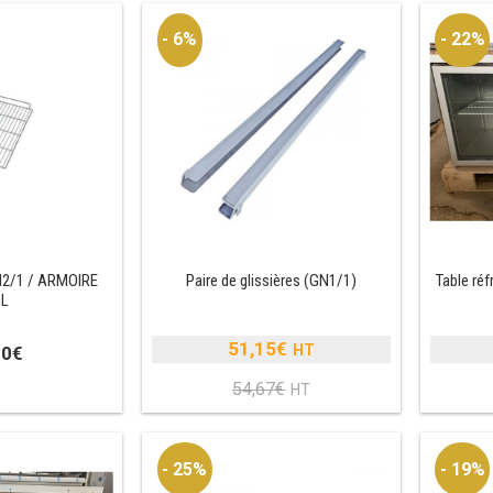
- 6%
- 22%
 GN2/1 / ARMOIRE
Paire de glissières (GN1/1)
Table réf
0L
51,15
€
00
€
Le
54,67
€
prix
Le
initial
prix
était :
actuel
- 25%
- 19%
54,67€.
est :