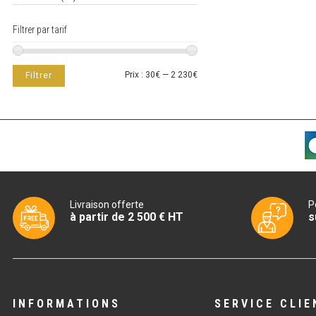
Filtrer par tarif
Prix
Prix
Prix :
30€
—
2 230€
Filtrer
min
max
Livraison offerte
P
à partir de 2 500 € HT
s
INFORMATIONS
SERVICE CLIE