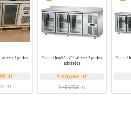
51,15€.
 vitrée / 3 portes
Table réfrigérée 700 vitrée / 3 portes
Table réf
adossées
00
€
1 870,00
€
Le
Le
70
€
2 489,70
€
prix
Le
prix
Le
nitial
prix
initial
prix
tait :
actuel
était :
actuel
2
st :
2
est :
423,70€.
1
489,70€.
1
810,00€.
870,00€.