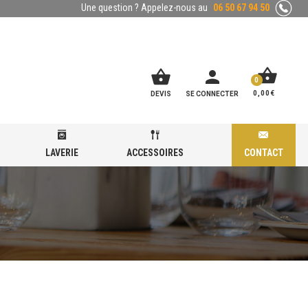
Une question ? Appelez-nous au
06 50 67 94 50
shopping_basket
shopping_basket
person
0
0,00
€
DEVIS
SE CONNECTER
LAVERIE
ACCESSOIRES
CONTACT