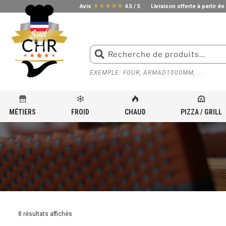
star_rate
star_rate
star_rate
star_rate
star_rate
Avis
4.5 / 5
Livraison offerte à partir de
EXEMPLE: FOUR, ARMAD1000MM, ...
MÉTIERS
FROID
CHAUD
PIZZA / GRILL
ACCUEIL
»
MATÉRIEL FRIGORIFIQUE POUR CUISINE PROFESSIONNELLE
»
VENTE DE TABLE 
8 résultats affichés