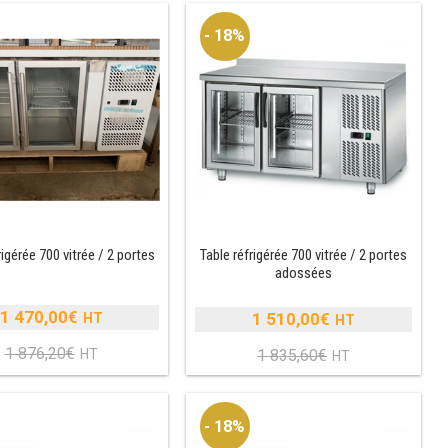
- 18%
rigérée 700 vitrée / 2 portes
Table réfrigérée 700 vitrée / 2 portes
adossées
1 470,00
€
1 510,00
€
Le
Le
1 876,20
€
1 835,60
€
prix
Le
prix
Le
initial
prix
initial
prix
était :
actuel
était :
actuel
- 18%
1
est :
1
est :