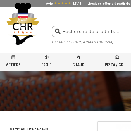
star_rate
star_rate
star_rate
star_rate
star_rate
Avis
4.5 / 5
Livraison offerte à partir de
EXEMPLE: FOUR, ARMAD1000MM, ...
MÉTIERS
FROID
CHAUD
PIZZA / GRILL
ACCUEIL
»
MATÉRIEL POUR LAVERIE PROFESSIONNELLE
»
TABLE DE RINÇAGE
0
articles
Liste de devis