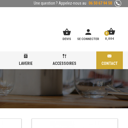
Une question ? Appelez-nous au
06 50 67 94 50
shopping_basket
shopping_basket
person
0
0,00
€
DEVIS
SE CONNECTER
LAVERIE
ACCESSOIRES
CONTACT