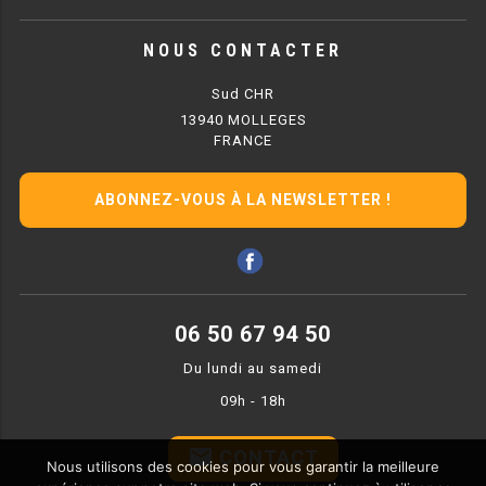
NOUS CONTACTER
CUISINIÈRE SUR FOUR
Sud CHR
CUISINIÈRE FOUR 600 GAZ
13940 MOLLEGES
FRANCE
CUISINIÈRE FOUR 700 GAZ
ABONNEZ-VOUS À LA NEWSLETTER !
CUISINIÈRE FOUR 900 GAZ
CUISINIÈRE FOUR 600 ÉLECTRIQUE
CUISINIÈRE FOUR 700 ÉLECTRIQUE
06 50 67 94 50
CUISINIÈRE FOUR 900 ÉLECTRIQUE
Du lundi au samedi
09h - 18h
SAUTEUSE
email
CONTACT
SAUTEUSE 700 GAZ
Nous utilisons des cookies pour vous garantir la meilleure