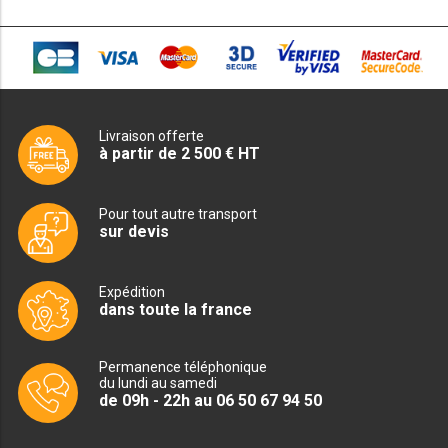
FRITEUSE 700 GAZ
FRITEUSE 900 GAZ
FRITEUSE 600 ÉLECTRIQUE
FRITEUSE 650 ÉLÉCTRIQUE
Livraison offerte
à partir de 2 500 € HT
FRITEUSE 700 ÉLECTRIQUE
Pour tout autre transport
FRITEUSE 900 ÉLECTRIQUE
sur devis
GRILL PIERRE DE LAVE
Expédition
dans toute la france
GRILL 600 GAZ
Permanence téléphonique
GRILL 650 GAZ
du lundi au samedi
de 09h - 22h au 06 50 67 94 50
GRILL 700 GAZ