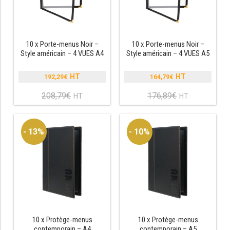
RÉFRIGÉRATEUR POISSON
CONGÉLATEUR
10 x Porte-menus Noir –
10 x Porte-menus Noir –
Style américain – 4 VUES A4
Style américain – 4 VUES A5
CONGÉLATEUR VITRÉ
192,29
€
164,79
€
Le
Le
CONGÉLATEURS HORIZONTAUX
prix
prix
208,79
€
176,89
€
Le
Le
initial
initial
prix
prix
était :
était :
CELLULE DE REFROIDISSEMENT
actuel
actuel
208,79€.
176,89€.
est :
est :
- 13%
- 10%
192,29€.
164,79€.
ARMOIRE À BOISSONS
VITRINE À BOISSONS
ARRIÈRE-BAR
CAVE À VIN
10 x Protège-menus
10 x Protège-menus
contemporain – A4
contemporain – A5