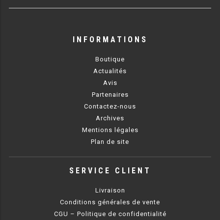
GRILL 900 GAZ
GRILL À EAU 700 ÉLECTRIQUE
INFORMATIONS
CUISEUR À PÂTES
Boutique
Actualités
CUISEUR À PÂTES SÉRIE UOC
Avis
Partenaires
CUISEUR À PÂTES 650 GAZ
Contactez-nous
CUISEUR À PÂTES 700 GAZ
Archives
Mentions légales
CUISEUR À PÂTES 900 GAZ
Plan de site
CUISEUR À PÂTES 600 ÉLECTRIQUE
SERVICE CLIENT
CUISEUR À PÂTES 650 ÉLECTRIQUE
Livraison
CUISEUR À PÂTES 700 ÉLECTRIQUE
Conditions générales de vente
CGU – Politique de confidentialité
CUISEUR À PÂTES 900 ÉLECTRIQUE