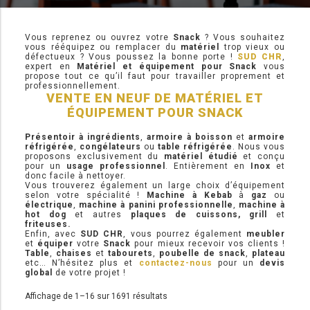
Vous reprenez ou ouvrez votre
Snack
? Vous souhaitez
TABLE RÉFRIGÉRÉE
vous rééquipez ou remplacer du
matériel
trop vieux ou
défectueux ? Vous poussez la bonne porte !
SUD CHR
,
expert en
Matériel et équipement pour Snack
vous
propose tout ce qu’il faut pour travailler proprement et
TABLE COMPACTE
professionnellement.
VENTE EN NEUF DE MATÉRIEL ET
TABLE 600
ÉQUIPEMENT POUR SNACK
Présentoir à ingrédients
,
armoire à boisson
et
armoire
TABLE 700 – 2 PORTES
réfrigérée
,
congélateurs
ou
table réfrigérée
. Nous vous
proposons exclusivement du
matériel étudié
et conçu
pour un
usage professionnel
. Entièrement en
Inox
et
TABLE 700 – 3 PORTES
donc facile à nettoyer.
Vous trouverez également un large choix d’équipement
selon votre spécialité !
Machine à Kebab
à
gaz
ou
TABLE 700 – 4 PORTES
électrique
,
machine à panini professionnelle
,
machine à
hot dog
et autres
plaques de cuissons, grill
et
friteuses.
TABLE 800
Enfin, avec
SUD CHR
, vous pourrez également
meubler
et
équiper
votre
Snack
pour mieux recevoir vos clients !
Table
,
chaises
et
tabourets
,
poubelle de snack
,
plateau
TABLE 700 VITRÉE
ix
ix
etc… N’hésitez plus et
contactez-nous
pour un
devis
global
de votre projet !
in
ax
TABLE CONGÉLATEUR
Affichage de 1–16 sur 1691 résultats