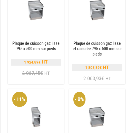
CUISINIÈRE SÉRIE UOC
CUISINIÈRE 600 GAZ
CUISINIÈRE 700 GAZ
CUISINIÈRE 900 GAZ
Plaque de cuisson gaz lisse
Plaque de cuisson gaz lisse
795 x 500 mm sur pieds
et rainurée 795 x 500 mm sur
CUISINIÈRE 600 ÉLECTRIQUE
pieds
1 924,89
€
CUISINIÈRE 700 ÉLECTRIQUE
Le
1 803,89
€
Le
prix
2 067,45
€
Le
CUISINIÈRE 900 ÉLECTRIQUE
prix
initial
2 063,93
€
Le
prix
initial
était :
prix
actuel
était :
2
actuel
est :
BAIN MARIE
2
067,45€.
est :
1
- 11%
- 8%
063,93€.
1
924,89€.
803,89€.
BAIN MARIE SÉRIE UOC
BAIN MARIE 600 ÉLECTRIQUE
BAIN MARIE 700 ÉLECTRIQUE