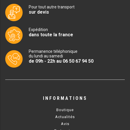
PLAQUE 700 GAZ
Pour tout autre transport
sur devis
PLAQUE 900 GAZ
PLAQUE 600 ÉLECTRIQUE
Expédition
dans toute la france
PLAQUE 650 ÉLECTRIQUE
Permanence téléphonique
PLAQUE 700 ÉLECTRIQUE
du lundi au samedi
de 09h - 22h au 06 50 67 94 50
PLAQUE 900 ÉLECTRIQUE
FRITEUSE
FRITEUSE SÉRIE UOC
INFORMATIONS
FRITEUSE 600 GAZ
Boutique
Actualités
FRITEUSE 650 GAZ
Avis