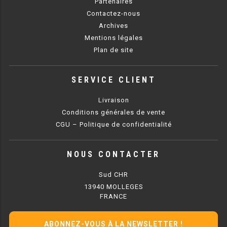
Partenaires
FRITEUSE 700 GAZ
Contactez-nous
FRITEUSE 900 GAZ
Archives
Mentions légales
FRITEUSE 600 ÉLECTRIQUE
Plan de site
FRITEUSE 650 ÉLÉCTRIQUE
SERVICE CLIENT
FRITEUSE 700 ÉLECTRIQUE
Livraison
FRITEUSE 900 ÉLECTRIQUE
Conditions générales de vente
CGU – Politique de confidentialité
GRILL PIERRE DE LAVE
NOUS CONTACTER
GRILL 600 GAZ
Sud CHR
GRILL 650 GAZ
13940 MOLLEGES
FRANCE
GRILL 700 GAZ
ABONNEZ-VOUS À LA NEWSLETTER !