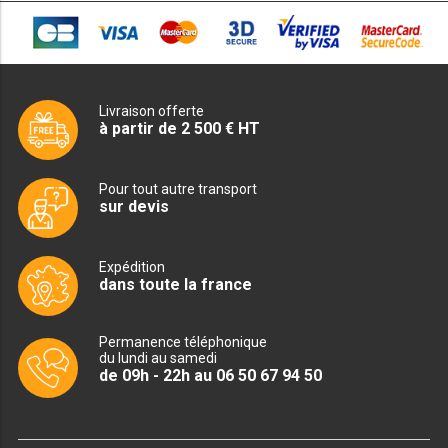
RÉFRIGÉRATEUR POISSON
CONGÉLATEUR
Livraison offerte
CONGÉLATEUR VITRÉ
à partir de 2 500 € HT
CONGÉLATEURS HORIZONTAUX
Pour tout autre transport
sur devis
CELLULE DE REFROIDISSEMENT
ARMOIRE À BOISSONS
Expédition
dans toute la france
VITRINE À BOISSONS
Permanence téléphonique
ARRIÈRE-BAR
du lundi au samedi
de 09h - 22h au 06 50 67 94 50
CAVE À VIN