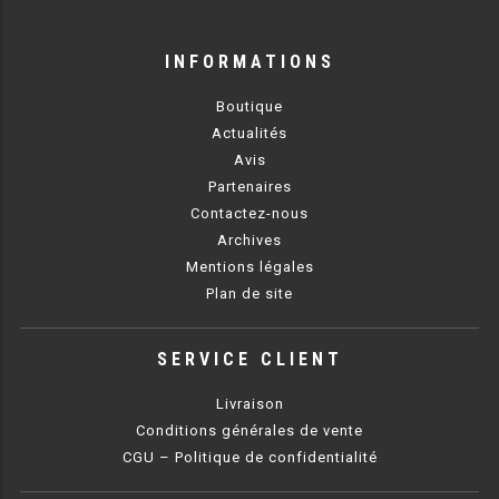
MACHINES À GLAÇONS
MACHINE À GRANITÉ
INFORMATIONS
PRÉSENTOIR DE VENTE
Boutique
Actualités
VITRINE SÉRIE UOC
Avis
Partenaires
VITRINE RÉFRIGÉRÉE
Contactez-nous
Archives
VITRINE À PÂTISSERIE
Mentions légales
Plan de site
BUFFET CHAUD / FROID
SERVICE CLIENT
Livraison
Conditions générales de vente
CUISINIÈRE
CGU – Politique de confidentialité