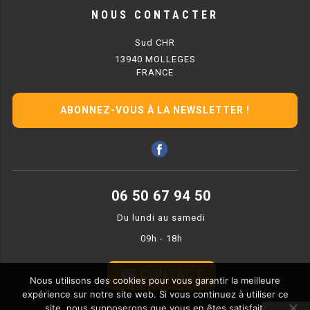
CUISINIÈRE SÉRIE UOC
NOUS CONTACTER
CUISINIÈRE 600 GAZ
Sud CHR
13940 MOLLEGES
CUISINIÈRE 700 GAZ
FRANCE
CUISINIÈRE 900 GAZ
ABONNEZ-VOUS À LA NEWSLETTER !
CUISINIÈRE 600 ÉLECTRIQUE
CUISINIÈRE 700 ÉLECTRIQUE
CUISINIÈRE 900 ÉLECTRIQUE
06 50 67 94 50
BAIN MARIE
Du lundi au samedi
09h - 18h
BAIN MARIE SÉRIE UOC
email
CONTACT
BAIN MARIE 600 ÉLECTRIQUE
Nous utilisons des cookies pour vous garantir la meilleure
expérience sur notre site web. Si vous continuez à utiliser ce
site, nous supposerons que vous en êtes satisfait.
BAIN MARIE 700 ÉLECTRIQUE