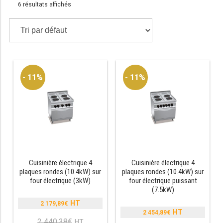
6 résultats affichés
TABLE RÉFRIGÉRÉE
TABLE COMPACTE
- 11%
- 11%
TABLE 600
TABLE 700 – 2 PORTES
TABLE 700 – 3 PORTES
TABLE 700 – 4 PORTES
TABLE 800
Cuisinière électrique 4
Cuisinière électrique 4
plaques rondes (10.4kW) sur
plaques rondes (10.4kW) sur
four électrique (3kW)
four électrique puissant
TABLE 700 VITRÉE
(7.5kW)
TABLE CONGÉLATEUR
2 179,89
€
Le
2 454,89
€
Le
prix
2 440,38
€
Le