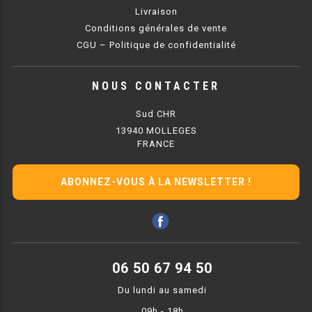
Livraison
BAIN MARIE 900 ÉLECTRIQUE
Conditions générales de vente
CGU – Politique de confidentialité
CHAUFFE FRITES
NOUS CONTACTER
CHAUFFE FRITES SÉRIE UOC
Sud CHR
CHAUFFE FRITES 600 ÉLECTRIQUE
13940 MOLLEGES
FRANCE
CHAUFFE FRITES 700 ÉLECTRIQUE
ABONNEZ-VOUS À LA NEWSLETTER !
PLAQUE DE CUISSON
PLAQUE SÉRIE UOC
PLAQUE 600 GAZ
06 50 67 94 50
Du lundi au samedi
PLAQUE 650 GAZ
09h - 18h