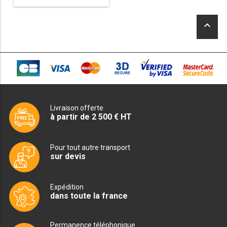
MACHINES À GLAÇONS
keyboard_arrow_up
MACHINE À GRANITÉ
PRÉSENTOIR DE VENTE
VITRINE SÉRIE UOC
VITRINE RÉFRIGÉRÉE
Livraison offerte
VITRINE À PÂTISSERIE
à partir de 2 500 € HT
BUFFET CHAUD / FROID
Pour tout autre transport
sur devis
Expédition
dans toute la france
CUISINIÈRE
Permanence téléphonique