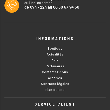
CUISINIÈRE SÉRIE UOC
du lundi au samedi
de 09h - 22h au 06 50 67 94 50
CUISINIÈRE 600 GAZ
CUISINIÈRE 700 GAZ
CUISINIÈRE 900 GAZ
INFORMATIONS
CUISINIÈRE 600 ÉLECTRIQUE
Boutique
CUISINIÈRE 700 ÉLECTRIQUE
Actualités
Avis
CUISINIÈRE 900 ÉLECTRIQUE
Partenaires
Contactez-nous
BAIN MARIE
Archives
Mentions légales
BAIN MARIE SÉRIE UOC
Plan de site
BAIN MARIE 600 ÉLECTRIQUE
SERVICE CLIENT
BAIN MARIE 700 ÉLECTRIQUE