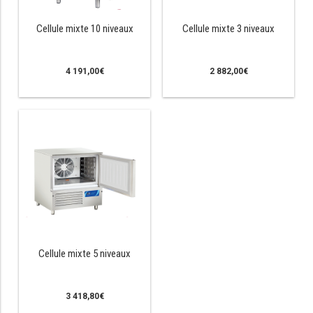
RÉFRIGÉRATEUR POISSON
Cellule mixte 10 niveaux
Cellule mixte 3 niveaux
CONGÉLATEUR
4 191,00
€
2 882,00
€
CONGÉLATEUR VITRÉ
CONGÉLATEURS HORIZONTAUX
CELLULE DE REFROIDISSEMENT
ARMOIRE À BOISSONS
VITRINE À BOISSONS
ARRIÈRE-BAR
Cellule mixte 5 niveaux
CAVE À VIN
3 418,80
€