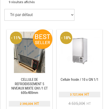
9 résultats affichés
TABLE RÉFRIGÉRÉE
TABLE COMPACTE
- 11%
- 18%
TABLE 600
TABLE 700 – 2 PORTES
TABLE 700 – 3 PORTES
TABLE 700 – 4 PORTES
TABLE 800
CELLULE DE
Cellule froide / 10 x GN 1/1
REFROIDISSEMENT 5
NIVEAUX MIXTE GN1/1 ET
TABLE 700 VITRÉE
600x400mm
3 727,90
€
Le
TABLE CONGÉLATEUR
prix
4 535,30
€
Le
2 390,00
€
Le
initial
prix