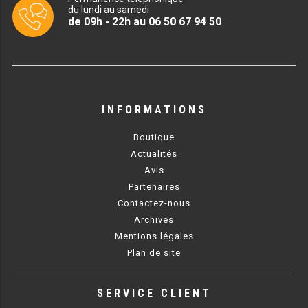
du lundi au samedi
de 09h - 22h au 06 50 67 94 50
PRÉSENTOIR À INGRÉDIENTS
PROFONDEUR 300 VITRÉE
PROFONDEUR 400 VITRÉE
INFORMATIONS
PROFONDEUR 300 INOX
Boutique
PROFONDEUR 400 INOX
Actualités
Avis
ARMOIRE RÉFRIGÉRÉE
Partenaires
Contactez-nous
RÉFRIGÉRATEUR
Archives
Mentions légales
RÉFRIGÉRATEUR VITRÉ
Plan de site
RÉFRI / CONGÉL BOULANGERIE
SERVICE CLIENT
RÉFRI / CONGÉL PÂTISSERIE