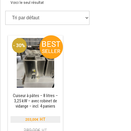
Voici le seul résultat
TABLE RÉFRIGÉRÉE
TABLE COMPACTE
- 30%
TABLE 600
TABLE 700 – 2 PORTES
TABLE 700 – 3 PORTES
TABLE 700 – 4 PORTES
TABLE 800
Cuiseur à pâtes – 8 litres –
3,25 kW – avec robinet de
vidange – incl. 4 paniers
TABLE 700 VITRÉE
TABLE CONGÉLATEUR
203,00
€
Le
prix
289,00
€
Le