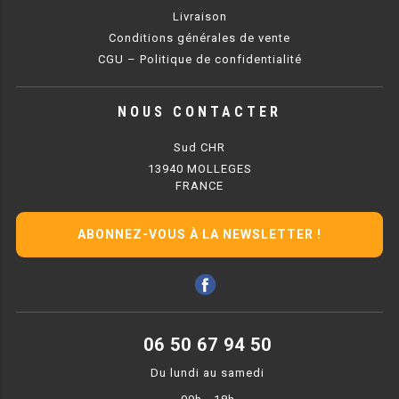
Livraison
RÉFRIGÉRATEUR POISSON
Conditions générales de vente
CGU – Politique de confidentialité
CONGÉLATEUR
CONGÉLATEUR VITRÉ
NOUS CONTACTER
Sud CHR
CONGÉLATEURS HORIZONTAUX
13940 MOLLEGES
FRANCE
CELLULE DE REFROIDISSEMENT
ABONNEZ-VOUS À LA NEWSLETTER !
ARMOIRE À BOISSONS
VITRINE À BOISSONS
ARRIÈRE-BAR
06 50 67 94 50
CAVE À VIN
Du lundi au samedi