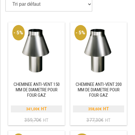
TABLE RÉFRIGÉRÉE
- 5%
- 5%
TABLE COMPACTE
TABLE 600
TABLE 700 – 2 PORTES
TABLE 700 – 3 PORTES
CHEMINEE ANTI-VENT 150
CHEMINEE ANTI-VENT 200
TABLE 700 – 4 PORTES
MM DE DIAMETRE POUR
MM DE DIAMETRE POUR
FOUR GAZ
FOUR GAZ
TABLE 800
341,00
€
358,60
€
TABLE 700 VITRÉE
Le
Le
prix
prix
359,70
€
377,30
€
Le
Le
TABLE CONGÉLATEUR
initial
initial
prix
prix
était :
était :
actuel
actuel