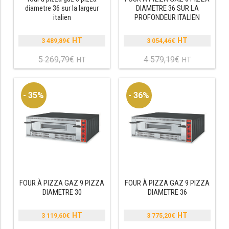
diametre 36 sur la largeur
DIAMETRE 36 SUR LA
italien
PROFONDEUR ITALIEN
RÉFRIGÉRATEUR POISSON
CONGÉLATEUR
3 489,89
€
3 054,46
€
Le
Le
prix
prix
5 269,79
€
4 579,19
€
Le
Le
CONGÉLATEUR VITRÉ
initial
initial
prix
prix
était :
était :
actuel
actuel
5
4
est :
est :
CONGÉLATEURS HORIZONTAUX
- 35%
- 36%
269,79€.
579,19€.
3
3
489,89€.
054,46€.
CELLULE DE REFROIDISSEMENT
ARMOIRE À BOISSONS
VITRINE À BOISSONS
ARRIÈRE-BAR
FOUR À PIZZA GAZ 9 PIZZA
FOUR À PIZZA GAZ 9 PIZZA
DIAMETRE 30
DIAMETRE 36
CAVE À VIN
3 119,60
€
3 775,20
€
Le
Le