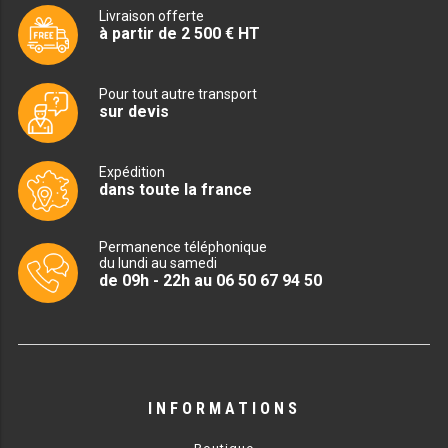
Livraison offerte
à partir de 2 500 € HT
BAIN MARIE 900 ÉLECTRIQUE
Pour tout autre transport
CHAUFFE FRITES
sur devis
CHAUFFE FRITES SÉRIE UOC
Expédition
CHAUFFE FRITES 600 ÉLECTRIQUE
dans toute la france
CHAUFFE FRITES 700 ÉLECTRIQUE
Permanence téléphonique
du lundi au samedi
de 09h - 22h au 06 50 67 94 50
PLAQUE DE CUISSON
PLAQUE SÉRIE UOC
PLAQUE 600 GAZ
INFORMATIONS
PLAQUE 650 GAZ