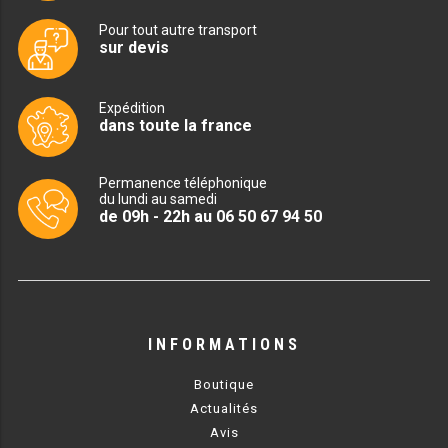
CUISINIÈRE SÉRIE UOC
Pour tout autre transport
CUISINIÈRE 600 GAZ
sur devis
CUISINIÈRE 700 GAZ
Expédition
dans toute la france
CUISINIÈRE 900 GAZ
CUISINIÈRE 600 ÉLECTRIQUE
Permanence téléphonique
du lundi au samedi
CUISINIÈRE 700 ÉLECTRIQUE
de 09h - 22h au 06 50 67 94 50
CUISINIÈRE 900 ÉLECTRIQUE
BAIN MARIE
INFORMATIONS
BAIN MARIE SÉRIE UOC
Boutique
BAIN MARIE 600 ÉLECTRIQUE
Actualités
Avis
BAIN MARIE 700 ÉLECTRIQUE