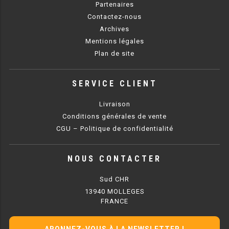
Partenaires
Contactez-nous
BAIN MARIE 900 ÉLECTRIQUE
Archives
Mentions légales
CHAUFFE FRITES
Plan de site
CHAUFFE FRITES SÉRIE UOC
SERVICE CLIENT
CHAUFFE FRITES 600 ÉLECTRIQUE
Livraison
Conditions générales de vente
CHAUFFE FRITES 700 ÉLECTRIQUE
CGU – Politique de confidentialité
PLAQUE DE CUISSON
NOUS CONTACTER
PLAQUE SÉRIE UOC
Sud CHR
13940 MOLLEGES
PLAQUE 600 GAZ
FRANCE
PLAQUE 650 GAZ
ABONNEZ-VOUS À LA NEWSLETTER !