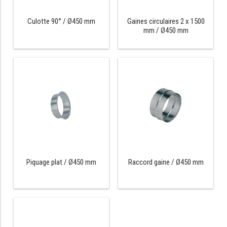
RÉFRIGÉRATEUR POISSON
Culotte 90° / Ø450 mm
Gaines circulaires 2 x 1500
mm / Ø450 mm
CONGÉLATEUR
CONGÉLATEUR VITRÉ
CONGÉLATEURS HORIZONTAUX
CELLULE DE REFROIDISSEMENT
ARMOIRE À BOISSONS
VITRINE À BOISSONS
Piquage plat / Ø450 mm
Raccord gaine / Ø450 mm
ARRIÈRE-BAR
CAVE À VIN