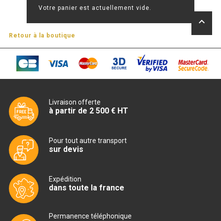
Votre panier est actuellement vide.
keyboard_arrow_up
TABLE RÉFRIGÉRÉE
Retour à la boutique
TABLE COMPACTE
TABLE 600
TABLE 700 – 2 PORTES
Livraison offerte
à partir de 2 500 € HT
TABLE 700 – 3 PORTES
TABLE 700 – 4 PORTES
Pour tout autre transport
sur devis
TABLE 800
Expédition
TABLE 700 VITRÉE
dans toute la france
TABLE CONGÉLATEUR
Permanence téléphonique