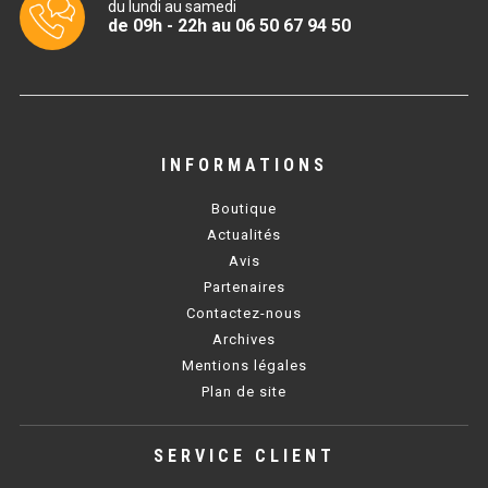
SOUBASSEMENT RÉFRIGÉRÉ
du lundi au samedi
de 09h - 22h au 06 50 67 94 50
TABLE DE PRÉPARATION
TABLE DE PRÉPARATION COMPACTE
INFORMATIONS
TABLE DE PRÉPARATION 700 / 800
Boutique
SALADETTE COMPACTE
Actualités
SALADETTE COMPACTE VITRÉE
Avis
Partenaires
SALADETTE 800 VITRÉE
Contactez-nous
Archives
Mentions légales
MEUBLE À PIZZA
Plan de site
MEUBLE À PIZZA COMPACT
SERVICE CLIENT
MEUBLE À PIZZA