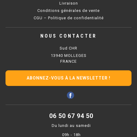
Livraison
Conditions générales de vente
PRÉSENTOIR À INGRÉDIENTS
CGU – Politique de confidentialité
PROFONDEUR 300 VITRÉE
NOUS CONTACTER
PROFONDEUR 400 VITRÉE
Sud CHR
PROFONDEUR 300 INOX
13940 MOLLEGES
FRANCE
PROFONDEUR 400 INOX
ABONNEZ-VOUS À LA NEWSLETTER !
ARMOIRE RÉFRIGÉRÉE
RÉFRIGÉRATEUR
RÉFRIGÉRATEUR VITRÉ
06 50 67 94 50
RÉFRI / CONGÉL BOULANGERIE
Du lundi au samedi
09h - 18h
RÉFRI / CONGÉL PÂTISSERIE