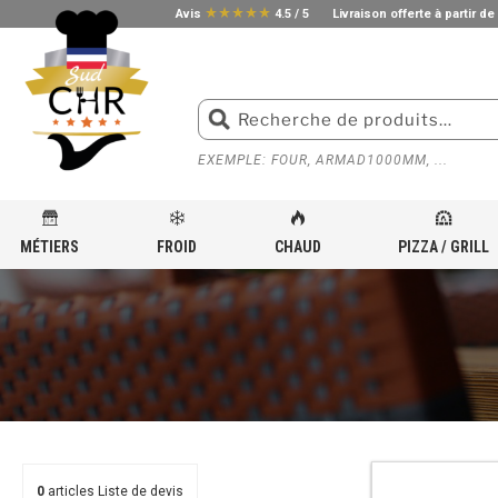
star_rate
star_rate
star_rate
star_rate
star_rate
Avis
4.5 / 5
Livraison offerte à partir de
EXEMPLE: FOUR, ARMAD1000MM, ...
MÉTIERS
FROID
CHAUD
PIZZA / GRILL
ACCUEIL
»
PETITS ÉQUIPEMENTS POUR CUISINE PROFESSIONNELLE
»
MAINTENIR AU CHA
0
articles
Liste de devis