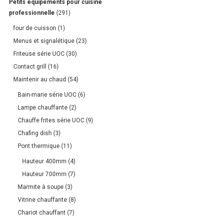
Petits équipements pour cuisine
professionnelle
(291)
four de cuisson
(1)
Menus et signalétique
(23)
Friteuse série UOC
(30)
Contact grill
(16)
Maintenir au chaud
(54)
Bain-marie série UOC
(6)
Lampe chauffante
(2)
Chauffe frites série UOC
(9)
Chafing dish
(3)
Pont thermique
(11)
Hauteur 400mm
(4)
Hauteur 700mm
(7)
Marmite à soupe
(3)
Vitrine chauffante
(8)
Chariot chauffant
(7)