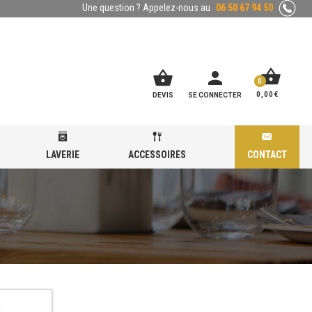
Une question ? Appelez-nous au
06 50 67 94 50
shopping_basket
shopping_basket
person
0
0,00
€
DEVIS
SE CONNECTER
LAVERIE
ACCESSOIRES
CONTACT