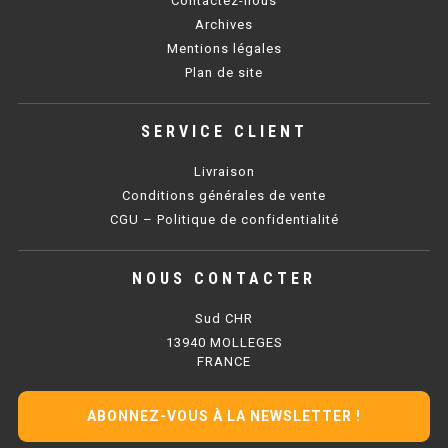
Contactez-nous
SOUBASSEMENT RÉFRIGÉRÉ
Archives
Mentions légales
TABLE DE PRÉPARATION
Plan de site
TABLE DE PRÉPARATION COMPACTE
SERVICE CLIENT
TABLE DE PRÉPARATION 700 / 800
Livraison
SALADETTE COMPACTE
Conditions générales de vente
CGU – Politique de confidentialité
SALADETTE COMPACTE VITRÉE
NOUS CONTACTER
SALADETTE 800 VITRÉE
Sud CHR
MEUBLE À PIZZA
13940 MOLLEGES
FRANCE
MEUBLE À PIZZA COMPACT
ABONNEZ-VOUS À LA NEWSLETTER !
MEUBLE À PIZZA