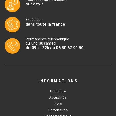
sur devis
TABLE RÉFRIGÉRÉE
Expédition
dans toute la france
TABLE COMPACTE
Permanence téléphonique
TABLE 600
du lundi au samedi
de 09h - 22h au 06 50 67 94 50
TABLE 700 – 2 PORTES
TABLE 700 – 3 PORTES
TABLE 700 – 4 PORTES
INFORMATIONS
TABLE 800
Boutique
TABLE 700 VITRÉE
Actualités
Avis
TABLE CONGÉLATEUR
Partenaires