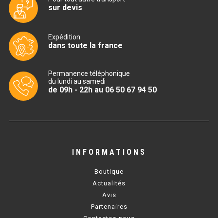
sur devis
TABLE RÉFRIGÉRÉE
Expédition
dans toute la france
TABLE COMPACTE
Permanence téléphonique
TABLE 600
du lundi au samedi
de 09h - 22h au 06 50 67 94 50
TABLE 700 – 2 PORTES
TABLE 700 – 3 PORTES
TABLE 700 – 4 PORTES
INFORMATIONS
TABLE 800
Boutique
TABLE 700 VITRÉE
Actualités
Avis
TABLE CONGÉLATEUR
Partenaires