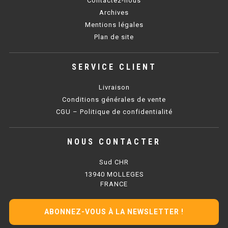
Contactez-nous
SOUBASSEMENT RÉFRIGÉRÉ
Archives
Mentions légales
TABLE DE PRÉPARATION
Plan de site
TABLE DE PRÉPARATION COMPACTE
SERVICE CLIENT
TABLE DE PRÉPARATION 700 / 800
Livraison
SALADETTE COMPACTE
Conditions générales de vente
CGU – Politique de confidentialité
SALADETTE COMPACTE VITRÉE
NOUS CONTACTER
SALADETTE 800 VITRÉE
Sud CHR
MEUBLE À PIZZA
13940 MOLLEGES
FRANCE
MEUBLE À PIZZA COMPACT
ABONNEZ-VOUS À LA NEWSLETTER !
MEUBLE À PIZZA