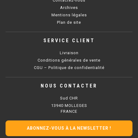
Contactez-nous
SOUBASSEMENT RÉFRIGÉRÉ
Archives
Mentions légales
TABLE DE PRÉPARATION
Plan de site
TABLE DE PRÉPARATION COMPACTE
SERVICE CLIENT
TABLE DE PRÉPARATION 700 / 800
Livraison
SALADETTE COMPACTE
Conditions générales de vente
CGU – Politique de confidentialité
SALADETTE COMPACTE VITRÉE
NOUS CONTACTER
SALADETTE 800 VITRÉE
Sud CHR
MEUBLE À PIZZA
13940 MOLLEGES
FRANCE
MEUBLE À PIZZA COMPACT
ABONNEZ-VOUS À LA NEWSLETTER !
MEUBLE À PIZZA