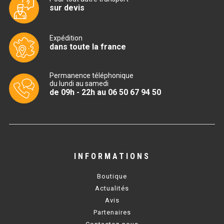
sur devis
TABLE RÉFRIGÉRÉE
Expédition
dans toute la france
TABLE COMPACTE
Permanence téléphonique
TABLE 600
du lundi au samedi
de 09h - 22h au 06 50 67 94 50
TABLE 700 – 2 PORTES
TABLE 700 – 3 PORTES
TABLE 700 – 4 PORTES
INFORMATIONS
TABLE 800
Boutique
TABLE 700 VITRÉE
Actualités
Avis
TABLE CONGÉLATEUR
Partenaires