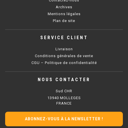
Contactez-nous
SOUBASSEMENT RÉFRIGÉRÉ
Archives
Mentions légales
TABLE DE PRÉPARATION
Plan de site
TABLE DE PRÉPARATION COMPACTE
SERVICE CLIENT
TABLE DE PRÉPARATION 700 / 800
Livraison
SALADETTE COMPACTE
Conditions générales de vente
CGU – Politique de confidentialité
SALADETTE COMPACTE VITRÉE
NOUS CONTACTER
SALADETTE 800 VITRÉE
Sud CHR
MEUBLE À PIZZA
13940 MOLLEGES
FRANCE
MEUBLE À PIZZA COMPACT
ABONNEZ-VOUS À LA NEWSLETTER !
MEUBLE À PIZZA