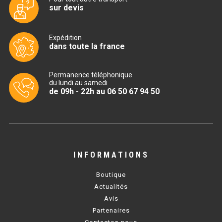
sur devis
TABLE RÉFRIGÉRÉE
Expédition
dans toute la france
TABLE COMPACTE
Permanence téléphonique
TABLE 600
du lundi au samedi
de 09h - 22h au 06 50 67 94 50
TABLE 700 – 2 PORTES
TABLE 700 – 3 PORTES
TABLE 700 – 4 PORTES
INFORMATIONS
TABLE 800
Boutique
TABLE 700 VITRÉE
Actualités
Avis
TABLE CONGÉLATEUR
Partenaires