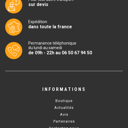
sur devis
TABLE RÉFRIGÉRÉE
Expédition
dans toute la france
TABLE COMPACTE
Permanence téléphonique
TABLE 600
du lundi au samedi
de 09h - 22h au 06 50 67 94 50
TABLE 700 – 2 PORTES
TABLE 700 – 3 PORTES
TABLE 700 – 4 PORTES
INFORMATIONS
TABLE 800
Boutique
TABLE 700 VITRÉE
Actualités
Avis
TABLE CONGÉLATEUR
Partenaires