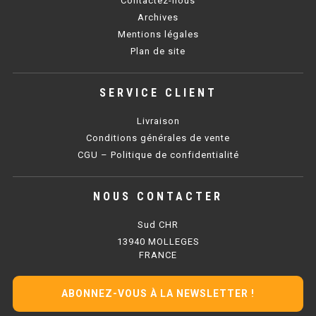
Contactez-nous
SOUBASSEMENT RÉFRIGÉRÉ
Archives
Mentions légales
TABLE DE PRÉPARATION
Plan de site
TABLE DE PRÉPARATION COMPACTE
SERVICE CLIENT
TABLE DE PRÉPARATION 700 / 800
Livraison
SALADETTE COMPACTE
Conditions générales de vente
CGU – Politique de confidentialité
SALADETTE COMPACTE VITRÉE
NOUS CONTACTER
SALADETTE 800 VITRÉE
Sud CHR
MEUBLE À PIZZA
13940 MOLLEGES
FRANCE
MEUBLE À PIZZA COMPACT
ABONNEZ-VOUS À LA NEWSLETTER !
MEUBLE À PIZZA