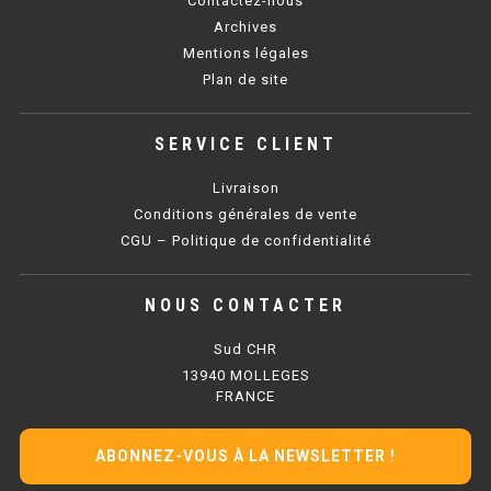
Contactez-nous
SOUBASSEMENT RÉFRIGÉRÉ
Archives
Mentions légales
TABLE DE PRÉPARATION
Plan de site
TABLE DE PRÉPARATION COMPACTE
SERVICE CLIENT
TABLE DE PRÉPARATION 700 / 800
Livraison
SALADETTE COMPACTE
Conditions générales de vente
CGU – Politique de confidentialité
SALADETTE COMPACTE VITRÉE
NOUS CONTACTER
SALADETTE 800 VITRÉE
Sud CHR
MEUBLE À PIZZA
13940 MOLLEGES
FRANCE
MEUBLE À PIZZA COMPACT
ABONNEZ-VOUS À LA NEWSLETTER !
MEUBLE À PIZZA