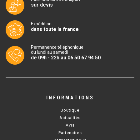
sur devis
TABLE RÉFRIGÉRÉE
Expédition
dans toute la france
TABLE COMPACTE
Permanence téléphonique
TABLE 600
du lundi au samedi
de 09h - 22h au 06 50 67 94 50
TABLE 700 – 2 PORTES
TABLE 700 – 3 PORTES
TABLE 700 – 4 PORTES
INFORMATIONS
TABLE 800
Boutique
TABLE 700 VITRÉE
Actualités
Avis
TABLE CONGÉLATEUR
Partenaires