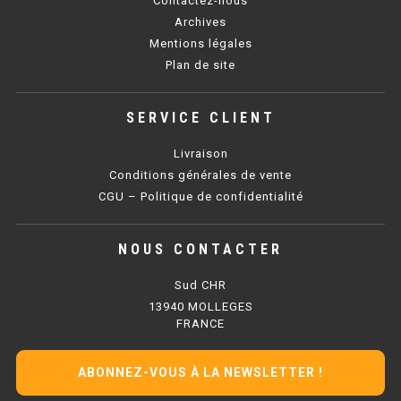
Contactez-nous
SOUBASSEMENT RÉFRIGÉRÉ
Archives
Mentions légales
TABLE DE PRÉPARATION
Plan de site
TABLE DE PRÉPARATION COMPACTE
SERVICE CLIENT
TABLE DE PRÉPARATION 700 / 800
Livraison
SALADETTE COMPACTE
Conditions générales de vente
CGU – Politique de confidentialité
SALADETTE COMPACTE VITRÉE
NOUS CONTACTER
SALADETTE 800 VITRÉE
Sud CHR
MEUBLE À PIZZA
13940 MOLLEGES
FRANCE
MEUBLE À PIZZA COMPACT
ABONNEZ-VOUS À LA NEWSLETTER !
MEUBLE À PIZZA