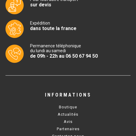
sur devis
TABLE RÉFRIGÉRÉE
Expédition
dans toute la france
TABLE COMPACTE
Permanence téléphonique
TABLE 600
du lundi au samedi
de 09h - 22h au 06 50 67 94 50
TABLE 700 – 2 PORTES
TABLE 700 – 3 PORTES
TABLE 700 – 4 PORTES
INFORMATIONS
TABLE 800
Boutique
TABLE 700 VITRÉE
Actualités
Avis
TABLE CONGÉLATEUR
Partenaires