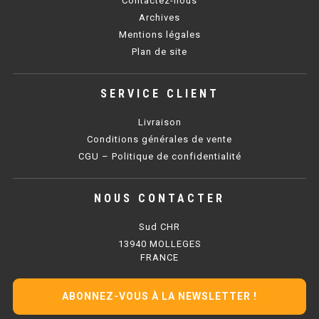
Contactez-nous
SOUBASSEMENT RÉFRIGÉRÉ
Archives
Mentions légales
TABLE DE PRÉPARATION
Plan de site
TABLE DE PRÉPARATION COMPACTE
SERVICE CLIENT
TABLE DE PRÉPARATION 700 / 800
Livraison
SALADETTE COMPACTE
Conditions générales de vente
CGU – Politique de confidentialité
SALADETTE COMPACTE VITRÉE
NOUS CONTACTER
SALADETTE 800 VITRÉE
Sud CHR
MEUBLE À PIZZA
13940 MOLLEGES
FRANCE
MEUBLE À PIZZA COMPACT
ABONNEZ-VOUS À LA NEWSLETTER !
MEUBLE À PIZZA