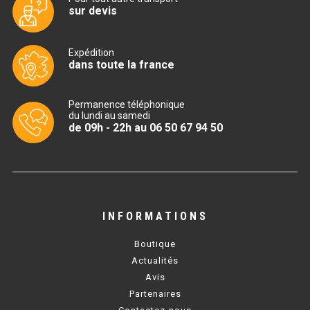
sur devis
TABLE RÉFRIGÉRÉE
Expédition
dans toute la france
TABLE COMPACTE
Permanence téléphonique
TABLE 600
du lundi au samedi
de 09h - 22h au 06 50 67 94 50
TABLE 700 – 2 PORTES
TABLE 700 – 3 PORTES
TABLE 700 – 4 PORTES
INFORMATIONS
TABLE 800
Boutique
TABLE 700 VITRÉE
Actualités
Avis
TABLE CONGÉLATEUR
Partenaires