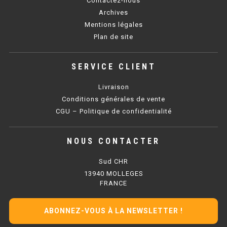
Contactez-nous
SOUBASSEMENT RÉFRIGÉRÉ
Archives
Mentions légales
TABLE DE PRÉPARATION
Plan de site
TABLE DE PRÉPARATION COMPACTE
SERVICE CLIENT
TABLE DE PRÉPARATION 700 / 800
Livraison
SALADETTE COMPACTE
Conditions générales de vente
CGU – Politique de confidentialité
SALADETTE COMPACTE VITRÉE
NOUS CONTACTER
SALADETTE 800 VITRÉE
Sud CHR
MEUBLE À PIZZA
13940 MOLLEGES
FRANCE
MEUBLE À PIZZA COMPACT
ABONNEZ-VOUS À LA NEWSLETTER !
MEUBLE À PIZZA