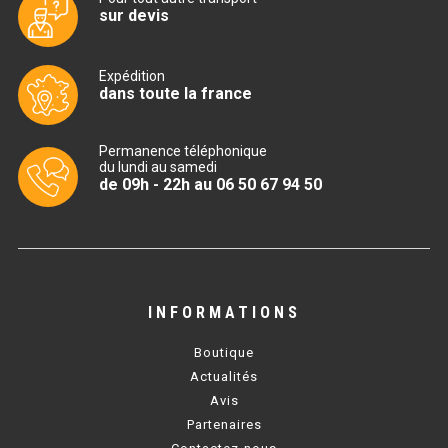
sur devis
TABLE RÉFRIGÉRÉE
Expédition
dans toute la france
TABLE COMPACTE
Permanence téléphonique
TABLE 600
du lundi au samedi
de 09h - 22h au 06 50 67 94 50
TABLE 700 – 2 PORTES
TABLE 700 – 3 PORTES
TABLE 700 – 4 PORTES
INFORMATIONS
TABLE 800
Boutique
TABLE 700 VITRÉE
Actualités
Avis
TABLE CONGÉLATEUR
Partenaires