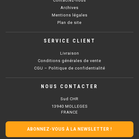
Contactez-nous
SOUBASSEMENT RÉFRIGÉRÉ
Archives
Mentions légales
TABLE DE PRÉPARATION
Plan de site
TABLE DE PRÉPARATION COMPACTE
SERVICE CLIENT
TABLE DE PRÉPARATION 700 / 800
Livraison
SALADETTE COMPACTE
Conditions générales de vente
CGU – Politique de confidentialité
SALADETTE COMPACTE VITRÉE
NOUS CONTACTER
SALADETTE 800 VITRÉE
Sud CHR
MEUBLE À PIZZA
13940 MOLLEGES
FRANCE
MEUBLE À PIZZA COMPACT
ABONNEZ-VOUS À LA NEWSLETTER !
MEUBLE À PIZZA