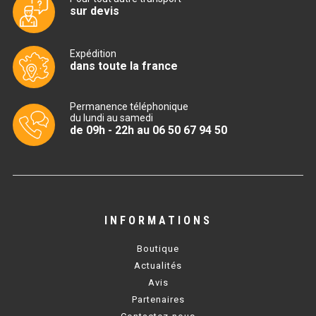
sur devis
TABLE RÉFRIGÉRÉE
Expédition
dans toute la france
TABLE COMPACTE
Permanence téléphonique
TABLE 600
du lundi au samedi
de 09h - 22h au 06 50 67 94 50
TABLE 700 – 2 PORTES
TABLE 700 – 3 PORTES
TABLE 700 – 4 PORTES
INFORMATIONS
TABLE 800
Boutique
TABLE 700 VITRÉE
Actualités
Avis
TABLE CONGÉLATEUR
Partenaires