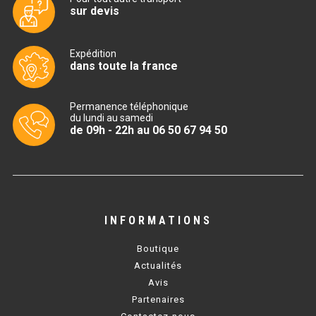
sur devis
TABLE RÉFRIGÉRÉE
Expédition
dans toute la france
TABLE COMPACTE
Permanence téléphonique
TABLE 600
du lundi au samedi
de 09h - 22h au 06 50 67 94 50
TABLE 700 – 2 PORTES
TABLE 700 – 3 PORTES
TABLE 700 – 4 PORTES
INFORMATIONS
TABLE 800
Boutique
TABLE 700 VITRÉE
Actualités
Avis
TABLE CONGÉLATEUR
Partenaires