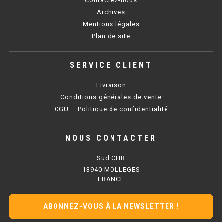
Contactez-nous
SOUBASSEMENT RÉFRIGÉRÉ
Archives
Mentions légales
TABLE DE PRÉPARATION
Plan de site
TABLE DE PRÉPARATION COMPACTE
SERVICE CLIENT
TABLE DE PRÉPARATION 700 / 800
Livraison
SALADETTE COMPACTE
Conditions générales de vente
CGU – Politique de confidentialité
SALADETTE COMPACTE VITRÉE
NOUS CONTACTER
SALADETTE 800 VITRÉE
Sud CHR
MEUBLE À PIZZA
13940 MOLLEGES
FRANCE
MEUBLE À PIZZA COMPACT
ABONNEZ-VOUS À LA NEWSLETTER !
MEUBLE À PIZZA