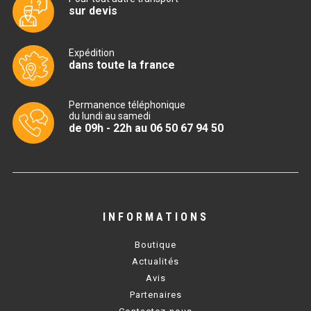
sur devis
TABLE RÉFRIGÉRÉE
Expédition
dans toute la france
TABLE COMPACTE
Permanence téléphonique
TABLE 600
du lundi au samedi
de 09h - 22h au 06 50 67 94 50
TABLE 700 – 2 PORTES
TABLE 700 – 3 PORTES
TABLE 700 – 4 PORTES
INFORMATIONS
TABLE 800
Boutique
TABLE 700 VITRÉE
Actualités
Avis
TABLE CONGÉLATEUR
Partenaires