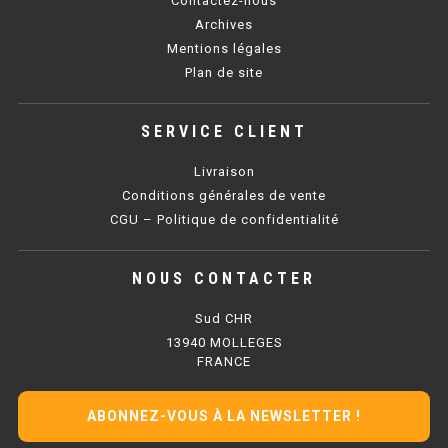
Contactez-nous
SOUBASSEMENT RÉFRIGÉRÉ
Archives
Mentions légales
TABLE DE PRÉPARATION
Plan de site
TABLE DE PRÉPARATION COMPACTE
SERVICE CLIENT
TABLE DE PRÉPARATION 700 / 800
Livraison
SALADETTE COMPACTE
Conditions générales de vente
CGU – Politique de confidentialité
SALADETTE COMPACTE VITRÉE
NOUS CONTACTER
SALADETTE 800 VITRÉE
Sud CHR
MEUBLE À PIZZA
13940 MOLLEGES
FRANCE
MEUBLE À PIZZA COMPACT
ABONNEZ-VOUS À LA NEWSLETTER !
MEUBLE À PIZZA