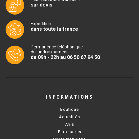
sur devis
TABLE RÉFRIGÉRÉE
Expédition
dans toute la france
TABLE COMPACTE
Permanence téléphonique
TABLE 600
du lundi au samedi
de 09h - 22h au 06 50 67 94 50
TABLE 700 – 2 PORTES
TABLE 700 – 3 PORTES
TABLE 700 – 4 PORTES
INFORMATIONS
TABLE 800
Boutique
TABLE 700 VITRÉE
Actualités
Avis
TABLE CONGÉLATEUR
Partenaires