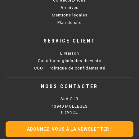
Contactez-nous
SOUBASSEMENT RÉFRIGÉRÉ
Archives
Mentions légales
TABLE DE PRÉPARATION
Plan de site
TABLE DE PRÉPARATION COMPACTE
SERVICE CLIENT
TABLE DE PRÉPARATION 700 / 800
Livraison
SALADETTE COMPACTE
Conditions générales de vente
CGU – Politique de confidentialité
SALADETTE COMPACTE VITRÉE
NOUS CONTACTER
SALADETTE 800 VITRÉE
Sud CHR
MEUBLE À PIZZA
13940 MOLLEGES
FRANCE
MEUBLE À PIZZA COMPACT
ABONNEZ-VOUS À LA NEWSLETTER !
MEUBLE À PIZZA