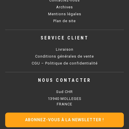
Contactez-nous
SOUBASSEMENT RÉFRIGÉRÉ
Archives
Mentions légales
TABLE DE PRÉPARATION
Plan de site
TABLE DE PRÉPARATION COMPACTE
SERVICE CLIENT
TABLE DE PRÉPARATION 700 / 800
Livraison
SALADETTE COMPACTE
Conditions générales de vente
CGU – Politique de confidentialité
SALADETTE COMPACTE VITRÉE
NOUS CONTACTER
SALADETTE 800 VITRÉE
Sud CHR
MEUBLE À PIZZA
13940 MOLLEGES
FRANCE
MEUBLE À PIZZA COMPACT
ABONNEZ-VOUS À LA NEWSLETTER !
MEUBLE À PIZZA