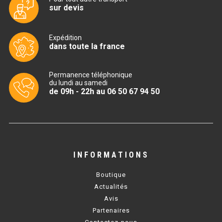
sur devis
TABLE RÉFRIGÉRÉE
Expédition
dans toute la france
TABLE COMPACTE
Permanence téléphonique
TABLE 600
du lundi au samedi
de 09h - 22h au 06 50 67 94 50
TABLE 700 – 2 PORTES
TABLE 700 – 3 PORTES
TABLE 700 – 4 PORTES
INFORMATIONS
TABLE 800
Boutique
TABLE 700 VITRÉE
Actualités
Avis
TABLE CONGÉLATEUR
Partenaires