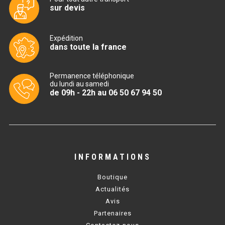
sur devis
TABLE RÉFRIGÉRÉE
Expédition
dans toute la france
TABLE COMPACTE
Permanence téléphonique
TABLE 600
du lundi au samedi
de 09h - 22h au 06 50 67 94 50
TABLE 700 – 2 PORTES
TABLE 700 – 3 PORTES
TABLE 700 – 4 PORTES
INFORMATIONS
TABLE 800
Boutique
TABLE 700 VITRÉE
Actualités
Avis
TABLE CONGÉLATEUR
Partenaires