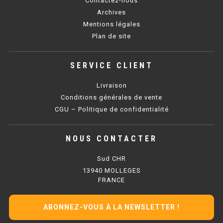
Contactez-nous
SOUBASSEMENT RÉFRIGÉRÉ
Archives
Mentions légales
TABLE DE PRÉPARATION
Plan de site
TABLE DE PRÉPARATION COMPACTE
SERVICE CLIENT
TABLE DE PRÉPARATION 700 / 800
Livraison
SALADETTE COMPACTE
Conditions générales de vente
CGU – Politique de confidentialité
SALADETTE COMPACTE VITRÉE
NOUS CONTACTER
SALADETTE 800 VITRÉE
Sud CHR
MEUBLE À PIZZA
13940 MOLLEGES
FRANCE
MEUBLE À PIZZA COMPACT
ABONNEZ-VOUS À LA NEWSLETTER !
MEUBLE À PIZZA