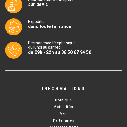
sur devis
TABLE RÉFRIGÉRÉE
Expédition
dans toute la france
TABLE COMPACTE
Permanence téléphonique
TABLE 600
du lundi au samedi
de 09h - 22h au 06 50 67 94 50
TABLE 700 – 2 PORTES
TABLE 700 – 3 PORTES
TABLE 700 – 4 PORTES
INFORMATIONS
TABLE 800
Boutique
TABLE 700 VITRÉE
Actualités
Avis
TABLE CONGÉLATEUR
Partenaires