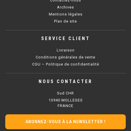
Contactez-nous
SOUBASSEMENT RÉFRIGÉRÉ
Archives
Mentions légales
TABLE DE PRÉPARATION
Plan de site
TABLE DE PRÉPARATION COMPACTE
SERVICE CLIENT
TABLE DE PRÉPARATION 700 / 800
Livraison
SALADETTE COMPACTE
Conditions générales de vente
CGU – Politique de confidentialité
SALADETTE COMPACTE VITRÉE
NOUS CONTACTER
SALADETTE 800 VITRÉE
Sud CHR
MEUBLE À PIZZA
13940 MOLLEGES
FRANCE
MEUBLE À PIZZA COMPACT
ABONNEZ-VOUS À LA NEWSLETTER !
MEUBLE À PIZZA