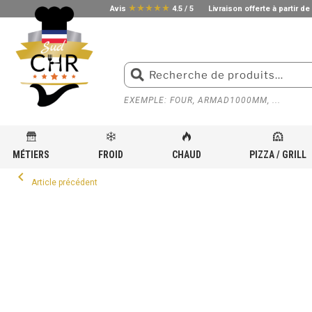
star_rate
star_rate
star_rate
star_rate
star_rate
Avis
4.5 / 5
Livraison offerte à partir de
EXEMPLE: FOUR, ARMAD1000MM, ...
MÉTIERS
FROID
CHAUD
PIZZA / GRILL
ACCUEIL
»
PETITS ÉQUIPEMENTS POUR CUISINE PROFESSIONNELLE
»
EPLUCHEUSE
»
ÉPLU
keyboard_arrow_left
Article précédent