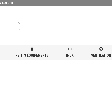
 2 500 € HT
PETITS ÉQUIPEMENTS
INOX
VENTILATION
CHEUSE À PATATES – 225KG / H
»
EPLUCHEUSE-PATATES-225KG-H